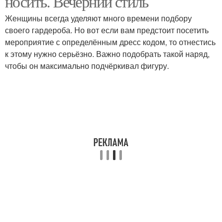
носить. Вечерний стиль
Женщины всегда уделяют много времени подбору
своего гардероба. Но вот если вам предстоит посетить
Платья для
мероприятие с определённым дресс кодом, то отнестись
Платья на свадьбу
торжественного вечера
к этому нужно серьёзно. Важно подобрать такой наряд,
чтобы он максимально подчёркивал фигуру.
Вечерний платье