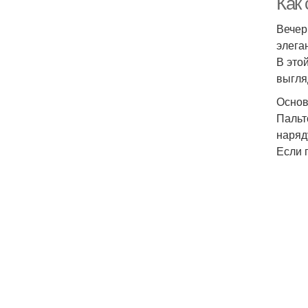
Как
Вечер
элега
В это
выгля
Основ
Пальт
наряд
Если 