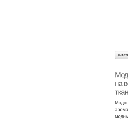
читат
Мод
на в
тка
Модны
арома
модны