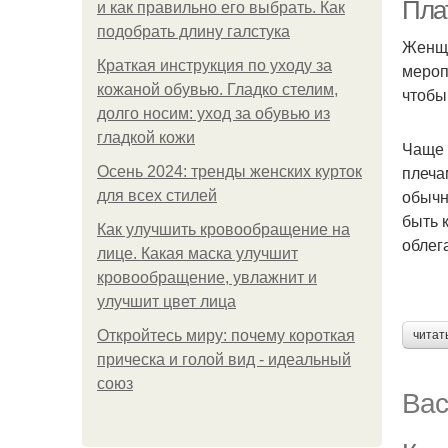
Пла
и как правильно его выбрать. Как
подобрать длину галстука
Женщи
Краткая инструкция по уходу за
мероп
кожаной обувью. Гладко стелим,
чтобы
долго носим: уход за обувью из
гладкой кожи
Чаще 
плеча
Осень 2024: тренды женских курток
обычн
для всех стилей
быть 
Как улучшить кровообращение на
облег
лице. Какая маска улучшит
кровообращение, увлажнит и
улучшит цвет лица
Откройтесь миру: почему короткая
читат
прическа и голой вид - идеальный
союз
Вас