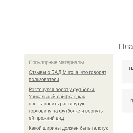
Пла
Популярные материалы
П
Отзывы о БАД Mirrolla: что говорят
пользователи
Растянулся ворот у футболки.
Уникальный лайфхак, как
П
восстановить растянутую
горловину на футболке и вернуть
ей прежний вид
Какой ширины должен быть галстук