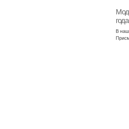
Модн
года
В наш
Присм