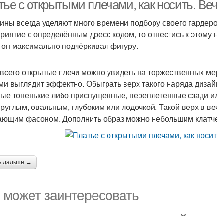
платьев
тье с открытыми плечами, как носить. Ве
ны всегда уделяют много времени подбору своего гардероб
риятие с определённым дресс кодом, то отнестись к этому 
 он максимально подчёркивал фигуру.
всего открытые плечи можно увидеть на торжественных ме
ми выглядит эффектно. Обыграть верх такого наряда дизай
ые тоненькие либо приспущенные, переплетённые сзади ил
круглым, овальным, глубоким или лодочкой. Такой верх в ве
ающим фасоном. Дополнить образ можно небольшим клатч
ь дальше →
 может заинтересовать