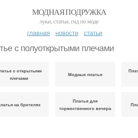
МОДНАЯ ПОДРУЖКА
луки, статьи, гид по моде
главная
новости
статьи
тье с полуоткрытыми плечами
латье с открытыми
Пла
Модные платья
плечами
Платья для
латья на бретелях
Пла
торжественного вечера
Бра для открытых