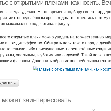
платьев
тье с открытыми плечами, как носить. Ве
ны всегда уделяют много времени подбору своего гардероб
риятие с определённым дресс кодом, то отнестись к этому 
 он максимально подчёркивал фигуру.
всего открытые плечи можно увидеть на торжественных ме
ми выглядит эффектно. Обыграть верх такого наряда дизай
ые тоненькие либо приспущенные, переплетённые сзади ил
круглым, овальным, глубоким или лодочкой. Такой верх в ве
ающим фасоном. Дополнить образ можно небольшим клатч
ь дальше →
 может заинтересовать