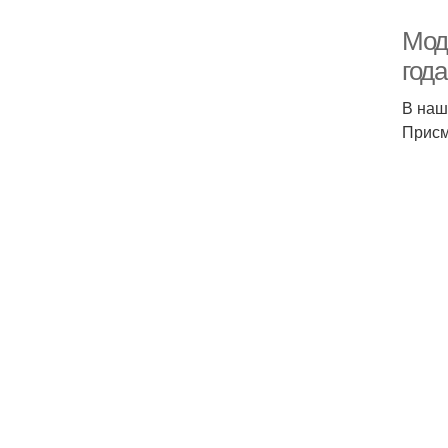
Модн
года
В наш
Присм