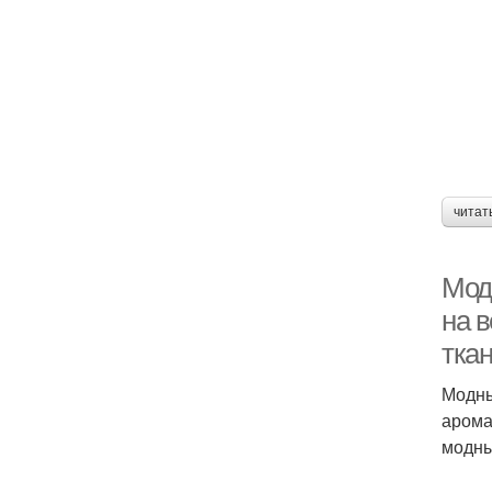
читат
Мод
на в
тка
Модны
арома
модны