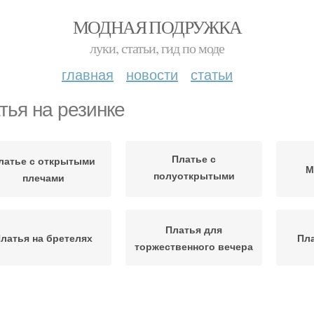
МОДНАЯ ПОДРУЖКА
луки, статьи, гид по моде
главная
новости
статьи
тья на резинке
Платье с
латье с открытыми
М
полуоткрытыми
плечами
плечами
Платья для
латья на бретелях
Пла
торжественного вечера
Бра для открытых