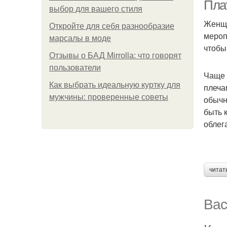
Пла
выбор для вашего стиля
Женщи
Откройте для себя разнообразие
мероп
марсалы в моде
чтобы
Отзывы о БАД Mirrolla: что говорят
пользователи
Чаще 
Как выбрать идеальную куртку для
плеча
мужчины: проверенные советы
обычн
быть 
облег
читат
Вас