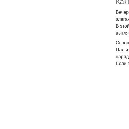
Как
Вечер
элега
В это
выгля
Основ
Пальт
наряд
Если 