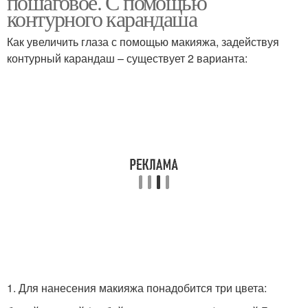
пошаговое. С помощью
контурного карандаша
Как увеличить глаза с помощью макияжа, задействуя
Макияж для азиатских
контурный карандаш – существует 2 варианта:
глаз
1. Для нанесения макияжа понадобится три цвета: