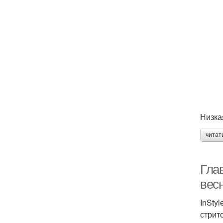
Низка
читат
Гла
вес
InSty
стрит