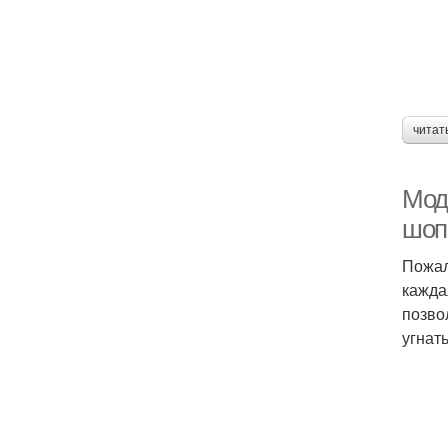
читат
Мод
шопи
Пожал
кажда
позво
угнать