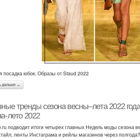
я посадка юбок. Образы от Staud 2022
ь дальше →
вные тренды сезона весны–лета 2022 года
на-лето 2022
le.ru подводит итоги четырех главных Недель моды сезона в
стайл, ленты Инстаграма и рейлы магазинов через полгода