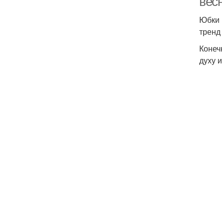
вес
Юбки 
тренд 
Конеч
духу 