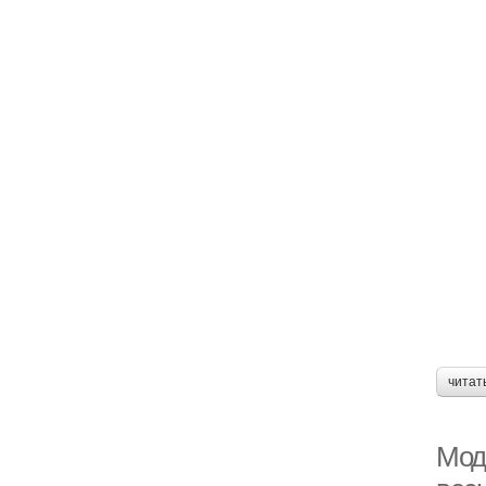
читат
Мод