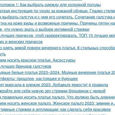
головок 1: Как выбрать одежду для холодной погоды
аткая инструкция по уходу за кожаной обувью. Гладко стелим
к выбрать галстук и с чем его сочетать. Сочетание галстука 
тна на коже виды и возможные причины. Причины пятен на
е, что нужно знать о выборе интимной стрижки
 лучших причесок, чтоб скорректировать. ТОП 10 лучших 
их и женских причесок
о одеть зимой поверх вечернего платья. 8 стильных способо
уть
чем носить красное платье. Аксессуары
 лучших брендов галстуков
дные белые платья 2023–2024. Модные вечерние платья 20
тфорты: прошлое, настоящее и будущее
ет марсала в одежде 2023. Добавьте яркости! 4 правила
кройте для себя новую эру стрижки блондинок с челкой
к правильно носить платье пальто. Что должно быть длинне
чем носить женское пальто. Женское пальто 2023: зимние 
тимные стрижки и аппликации: как сделать себя красивее