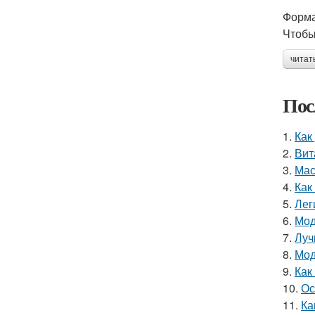
Форма
Чтобы
читат
Пос
1.
Как
2.
Вит
3.
Мас
4.
Как
5.
Лег
6.
Мод
7.
Луч
8.
Мод
9.
Как
10.
Ос
11.
Ка