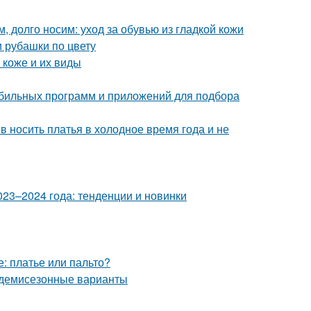
, долго носим: уход за обувью из гладкой кожи
и рубашки по цвету
 коже и их виды
мобильных программ и приложений для подбора
в носить платья в холодное время года и не
23–2024 года: тенденции и новинки
е: платье или пальто?
и демисезонные варианты