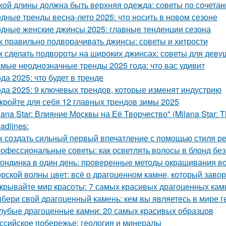
кой длины должна быть верхняя одежда: советы по сочета
дные тренды весна-лето 2025: что носить в новом сезоне
дные женские джинсы 2025: главные тенденции сезона
к правильно подворачивать джинсы: советы и хитрости
к сделать подвороты на широких джинсах: советы для деву
мые неоднозначные тренды 2025 года: что вас удивит
да 2025: что будет в тренде
да 2025: 9 ключевых трендов, которые изменят индустрию
кройте для себя 12 главных трендов зимы 2025
lana Star: Влияние Москвы на Её Творчество" (Milana Star: Th
adlines:
к создать сильный первый впечатление с помощью стиля р
офессиональные советы: как осветлять волосы в блонд без
ондинка в один день: проверенные методы окрашивания во
рской волны цвет: всё о драгоценном камне, который заво
крывайте мир красоты: 7 самых красивых драгоценных кам
бери свой драгоценный камень: кем вы являетесь в мире г
лубые драгоценные камни: 20 самых красивых образцов
ссийское побережье: геология и минералы