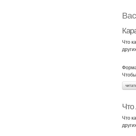
Вас
Кар
Что к
других
Форма
Чтобы
читат
Что
Что к
других