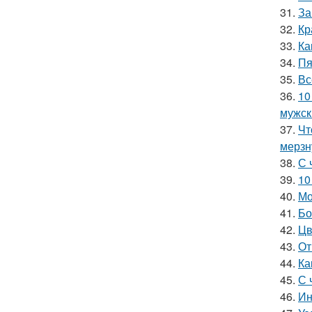
31.
За
32.
Кр
33.
Ка
34.
Пя
35.
Вс
36.
10
мужск
37.
Чт
мерзн
38.
С 
39.
10
40.
Мо
41.
Бо
42.
Цв
43.
От
44.
Ка
45.
С 
46.
Ин