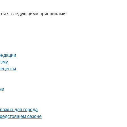
ваться следующими принципами:
ендации
изму
рецепты
ми
 важна для города
предстоящем сезоне