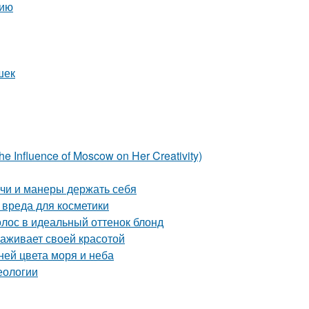
нию
шек
e Influence of Moscow on Her Creativity)
ечи и манеры держать себя
 вреда для косметики
лос в идеальный оттенок блонд
раживает своей красотой
ней цвета моря и неба
еологии