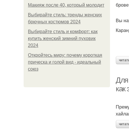
брове
Макияж после 40, который молодит
Выбирайте стиль: тренды женских
Вы на
брючных костюмов 2024
Каран
Выбирайте стиль и комфорт: как
купить женский зимний пуховик
2024
Откройтесь миру: почему короткая
читат
прическа и голой вид - идеальный
союз
Для 
как
Прему
хайла
читат