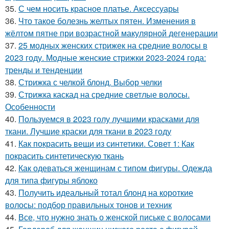
35.
С чем носить красное платье. Аксессуары
36.
Что такое болезнь желтых пятен. Изменения в
жёлтом пятне при возрастной макулярной дегенерации
37.
25 модных женских стрижек на средние волосы в
2023 году. Модные женские стрижки 2023-2024 года:
тренды и тенденции
38.
Стрижка с челкой блонд. Выбор челки
39.
Стрижка каскад на средние светлые волосы.
Особенности
40.
Пользуемся в 2023 голу лучшими красками для
ткани. Лучшие краски для ткани в 2023 году
41.
Как покрасить вещи из синтетики. Совет 1: Как
покрасить синтетическую ткань
42.
Как одеваться женщинам с типом фигуры. Одежда
для типа фигуры яблоко
43.
Получить идеальный тотал блонд на короткие
волосы: подбор правильных тонов и техник
44.
Все, что нужно знать о женской письке с волосами