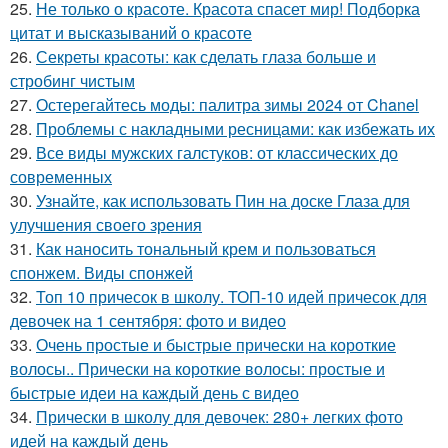
25.
Не только о красоте. Красота спасет мир! Подборка
цитат и высказываний о красоте
26.
Секреты красоты: как сделать глаза больше и
стробинг чистым
27.
Остерегайтесь моды: палитра зимы 2024 от Chanel
28.
Проблемы с накладными ресницами: как избежать их
29.
Все виды мужских галстуков: от классических до
современных
30.
Узнайте, как использовать Пин на доске Глаза для
улучшения своего зрения
31.
Как наносить тональный крем и пользоваться
спонжем. Виды спонжей
32.
Топ 10 причесок в школу. ТОП-10 идей причесок для
девочек на 1 сентября: фото и видео
33.
Очень простые и быстрые прически на короткие
волосы.. Прически на короткие волосы: простые и
быстрые идеи на каждый день с видео
34.
Прически в школу для девочек: 280+ легких фото
идей на каждый день