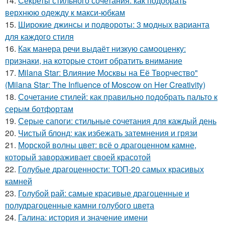
14.
Секреты стильного сочетания: как подобрать
верхнюю одежду к макси-юбкам
15.
Широкие джинсы и подвороты: 3 модных варианта
для каждого стиля
16.
Как манера речи выдаёт низкую самооценку:
признаки, на которые стоит обратить внимание
17.
Milana Star: Влияние Москвы на Её Творчество"
(Milana Star: The Influence of Moscow on Her Creativity)
18.
Сочетание стилей: как правильно подобрать пальто к
серым ботфортам
19.
Серые сапоги: стильные сочетания для каждый день
20.
Чистый блонд: как избежать затемнения и грязи
21.
Морской волны цвет: всё о драгоценном камне,
который завораживает своей красотой
22.
Голубые драгоценности: ТОП-20 самых красивых
камней
23.
Голубой рай: самые красивые драгоценные и
полудрагоценные камни голубого цвета
24.
Галина: история и значение имени