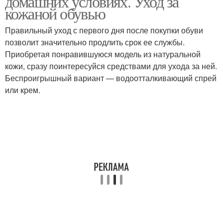
домашних условиях. Уход за
кожаной обувью
Правильный уход с первого дня после покупки обуви
Обувь от различных
позволит значительно продлить срок ее службы.
Нос на обуви
типов
Приобретая понравившуюся модель из натуральной
кожи, сразу поинтересуйся средствами для ухода за ней.
Беспроигрышный вариант — водоотталкивающий спрей
или крем.
Кожаные изделия
Проблемы с обувью
Обуви из кожзама
Лакированная обувь
Кожа на обуви