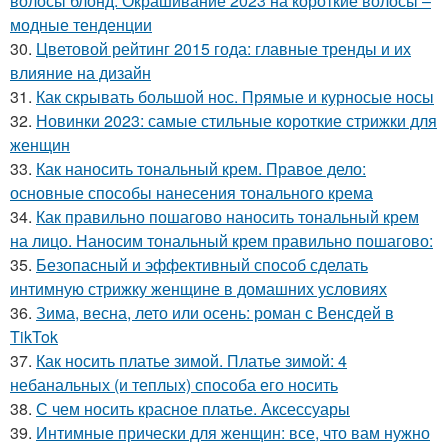
волосы блонд. Окрашивание 2023 на короткие волосы –
модные тенденции
30.
Цветовой рейтинг 2015 года: главные тренды и их
влияние на дизайн
31.
Как скрывать большой нос. Прямые и курносые носы
32.
Новинки 2023: самые стильные короткие стрижки для
женщин
33.
Как наносить тональный крем. Правое дело:
основные способы нанесения тонального крема
34.
Как правильно пошагово наносить тональный крем
на лицо. Наносим тональный крем правильно пошагово:
35.
Безопасный и эффективный способ сделать
интимную стрижку женщине в домашних условиях
36.
Зима, весна, лето или осень: роман с Венсдей в
TikTok
37.
Как носить платье зимой. Платье зимой: 4
небанальных (и теплых) способа его носить
38.
С чем носить красное платье. Аксессуары
39.
Интимные прически для женщин: все, что вам нужно