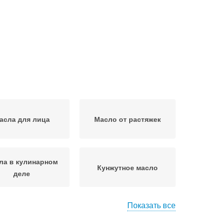
асла для лица
Масло от растяжек
ла в кулинарном
Кунжутное масло
деле
Показать все
сла от седины
Кунжутные масла