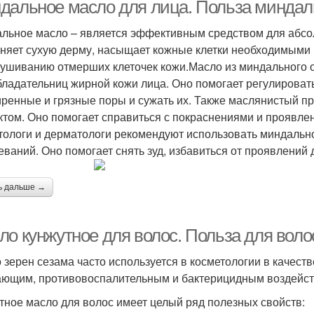
дальное масло для лица. Польза миндал
льное масло – является эффективным средством для абсол
няет сухую дерму, насыщает кожные клетки необходимыми
Льняное масло
ушиванию отмерших клеточек кожи.Масло из миндального 
бладательниц жирной кожи лица. Оно помогает регулироват
ренные и грязные поры и сужать их. Также маслянистый п
том. Оно помогает справиться с покраснениями и проявле
тологи и дерматологи рекомендуют использовать миндальн
еваний. Оно помогает снять зуд, избавиться от проявлений 
ь дальше →
ло кунжутное для волос. Польза для воло
 зерен сезама часто используется в косметологии в качеств
ющим, противовоспалительным и бактерицидным воздейст
тное масло для волос имеет целый ряд полезных свойств: