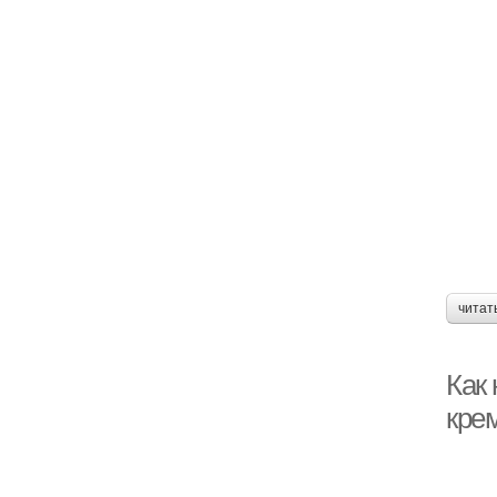
читат
Как
кре