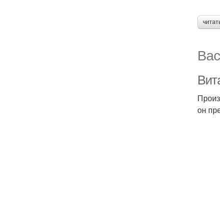
читат
Вас
Вит
Произ
он пр