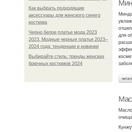
Мин
Как выбрать подходящие
Минда
аксессуары для женского синего
увлаж
костюма
отшел
Черно белое платье мода 2023
для о
2023. Модные черные платья 2023–
расши
2024 года: тенденции и новинки
эффек
косме
Выбирайте стиль: тренды женских
забол
брючных костюмов 2024
читат
Мас
Масло
очища
Кунжу