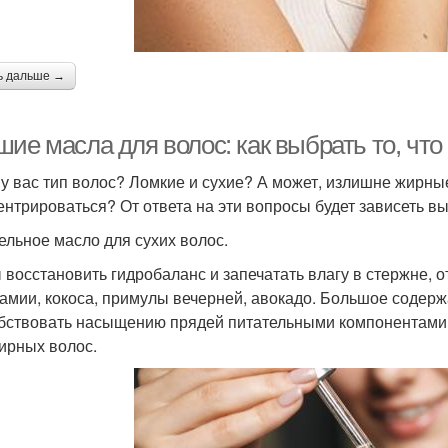
ь дальше →
шие масла для волос: как выбрать то, чт
 у вас тип волос? Ломкие и сухие? А может, излишне жирн
ентрироваться? От ответа на эти вопросы будет зависеть в
ельное масло для сухих волос.
 восстановить гидробаланс и запечатать влагу в стержне, о
амии, кокоса, примулы вечерней, авокадо. Большое содерж
бствовать насыщению прядей питательными компонентами и
ирных волос.