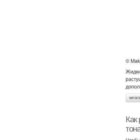
© Mak
Жидки
расту
допол
читат
Как
тон