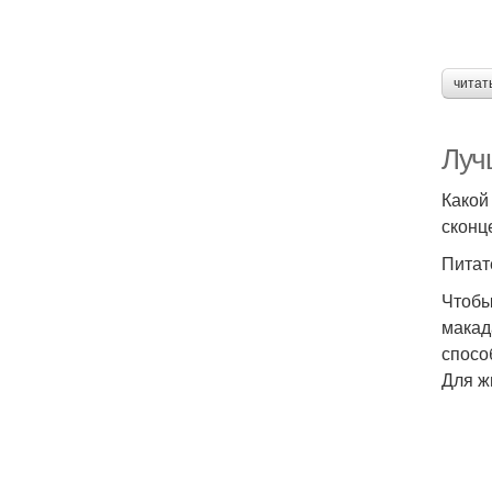
читат
Луч
Какой
сконц
Питат
Чтобы
макад
спосо
Для ж