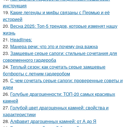
инструкция
19.
Какие легенды и мифы связаны с Пермью и её
историей
20.
Весна 2025: Топ-5 трендов, которые изменят нашу
жизнь
21.
Headlines:
22.
Манера речи: что это и почему она важна
23.
Замшевые серые сапоги: стильные сочетания для
современного гардероба
24.
Теплый сезон: как сочетать серые замшевые
ботфорты с летним гардеробом
25.
С чем сочетать серые сапоги: проверенные советы и
идеи
26.
Голубые драгоценности: ТОП-20 самых красивых
камней
27.
Голубой цвет драгоценных камней: свойства и
характеристики
28.
Алфавит драгоценных камней: от А до Я