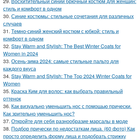
29.
Восхитительный синий брючный костюм для женщин:
стиль и комфорт в одном
30.
Синие костюмы: стильные сочетания для различных
случаев
31.
Темно-синий женский костюм с юбкой: стиль и
комфорт в одном
32.
Stay Warm and Stylish: The Best Winter Coats for
Women in 2024
33.
Осень-зима 2024: самые стильные пальто для
каждого вкуса
34.
Stay Warm and Stylish: The Top 2024 Winter Coats for
Women
35.
Краска Ким для волос: как выбрать правильный
оттенок
36.
Как визуально уменьшить нос с помощью прически.
Как зрительно уменьшить нос?
37.
Откройте для себя разнообразие марсалы в моде
38.
Подбор прически по недостаткам лица. (60 фото) Как
просто определить форму лица и подобрать стрижку