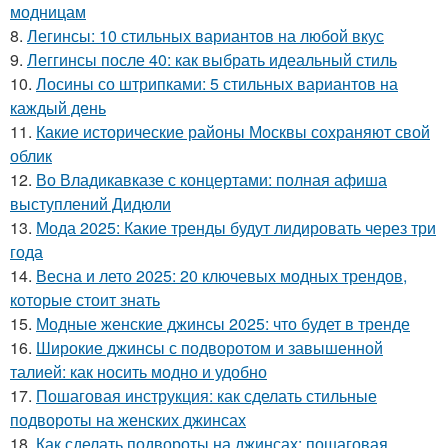
модницам
8.
Легинсы: 10 стильных вариантов на любой вкус
9.
Леггинсы после 40: как выбрать идеальный стиль
10.
Лосины со штрипками: 5 стильных вариантов на
каждый день
11.
Какие исторические районы Москвы сохраняют свой
облик
12.
Во Владикавказе с концертами: полная афиша
выступлений Дидюли
13.
Мода 2025: Какие тренды будут лидировать через три
года
14.
Весна и лето 2025: 20 ключевых модных трендов,
которые стоит знать
15.
Модные женские джинсы 2025: что будет в тренде
16.
Широкие джинсы с подворотом и завышенной
талией: как носить модно и удобно
17.
Пошаговая инструкция: как сделать стильные
подвороты на женских джинсах
18.
Как сделать подвороты на джинсах: пошаговая