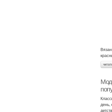
Вязан
красн
читат
Мод
поп
Класс
день,
детст