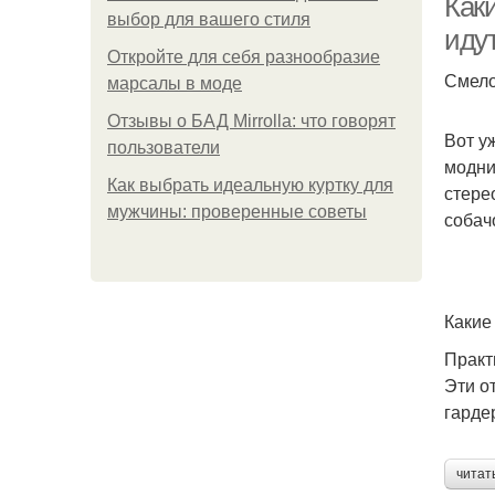
Как
выбор для вашего стиля
иду
Откройте для себя разнообразие
Смело
марсалы в моде
Отзывы о БАД Mirrolla: что говорят
Вот у
пользователи
модни
Как выбрать идеальную куртку для
стере
мужчины: проверенные советы
собач
Какие
Практ
Эти о
гарде
читат