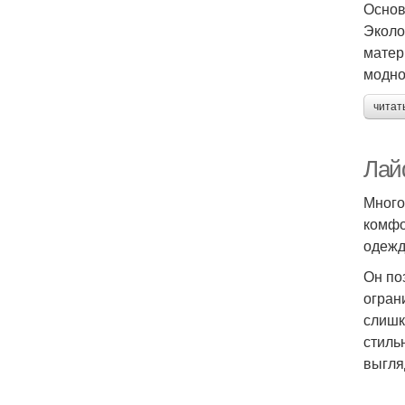
Основ
Эколо
матер
модно
читат
Лайф
Много
комфо
одежд
Он по
огран
слишк
стиль
выгля