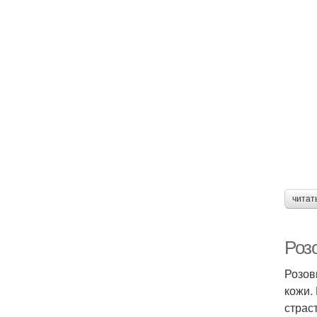
читат
Роз
Розов
кожи.
страс