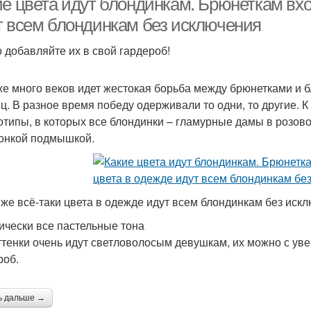
ие цвета идут блондинкам. Брюнеткам вхо
т всем блондинкам без исключения
 добавляйте их в свой гардероб!
же много веков идет жестокая борьба между брюнетками и 
ц. В разное время победу одерживали то одни, то другие. 
отипы, в которых все блондинки – гламурные дамы в розово
онкой подмышкой.
 же всё-таки цвета в одежде идут всем блондинкам без иск
ически все пастельные тона
ттенки очень идут светловолосым девушкам, их можно с ув
роб.
ь дальше →