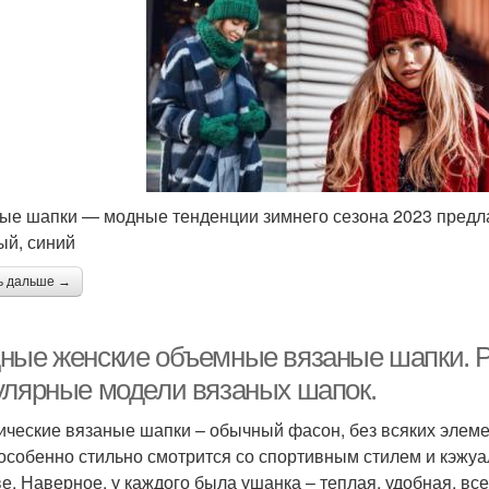
ые шапки — модные тенденции зимнего сезона 2023 предла
ый, синий
ь дальше →
ные женские объемные вязаные шапки. 
улярные модели вязаных шапок.
ические вязаные шапки – обычный фасон, без всяких элем
 особенно стильно смотрится со спортивным стилем и кэжу
ве. Наверное, у каждого была ушанка – теплая, удобная, вс