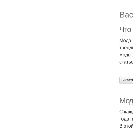
Вас
Что 
Мода 
тренд
моды,
стать
читат
Мод
С каж
года 
В это