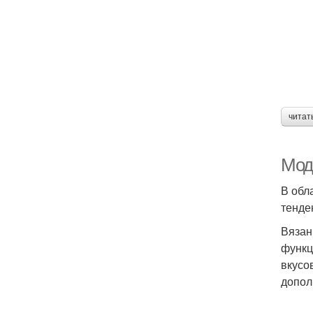
читат
Мод
В обл
тенде
Вязан
функц
вкусо
допол