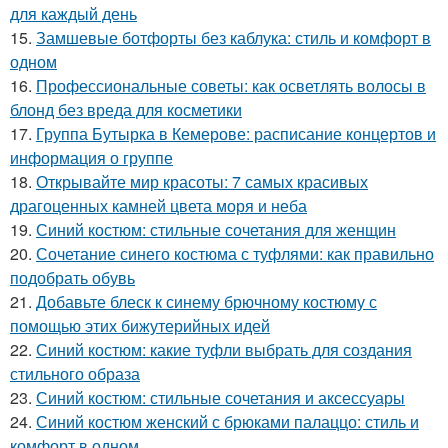
для каждый день
15.
Замшевые ботфорты без каблука: стиль и комфорт в
одном
16.
Профессиональные советы: как осветлять волосы в
блонд без вреда для косметики
17.
Группа Бутырка в Кемерове: расписание концертов и
информация о группе
18.
Открывайте мир красоты: 7 самых красивых
драгоценных камней цвета моря и неба
19.
Синий костюм: стильные сочетания для женщин
20.
Сочетание синего костюма с туфлями: как правильно
подобрать обувь
21.
Добавьте блеск к синему брючному костюму с
помощью этих бижутерийных идей
22.
Синий костюм: какие туфли выбрать для создания
стильного образа
23.
Синий костюм: стильные сочетания и аксессуары
24.
Синий костюм женский с брюками палаццо: стиль и
комфорт в одном