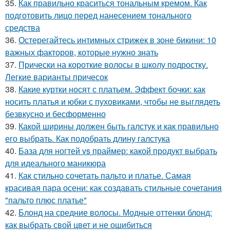
35.
Как правильно краситься тональным кремом. Как
подготовить лицо перед нанесением тонального
средства
36.
Остерегайтесь интимных стрижек в зоне бикини: 10
важных факторов, которые нужно знать
37.
Прически на короткие волосы в школу подростку.
Легкие варианты причесок
38.
Какие куртки носят с платьем. Эффект бочки: как
носить платья и юбки с пуховиками, чтобы не выглядеть
безвкусно и бесформенно
39.
Какой ширины должен быть галстук и как правильно
его выбрать. Как подобрать длину галстука
40.
База для ногтей vs праймер: какой продукт выбрать
для идеального маникюра
41.
Как стильно сочетать пальто и платье. Самая
красивая пара осени: как создавать стильные сочетания
"пальто плюс платье"
42.
Блонд на средние волосы. Модные оттенки блонд:
как выбрать свой цвет и не ошибиться