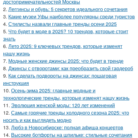
достопримечательностей Москвы
2.
Леггинсы и обувь: 5 секретов идеального сочетания
3.
Какие музеи Уфы наиболее популярны среди туристов
4.
Стилисты назвали главные тренды осени 2025
5.
Что будет в моде в 2025? 10 трендов, которые стоит
знать
6.
Лето 2025: 9 ключевых трендов, которые изменят
нашу жизнь
7.
Модные женские джинсы 2025: что будет в тренде
8.
Джинсы с отворотами: как преобразить свой гардероб
9.
Как сделать подвороты на джинсах: пошаговая
инструкция
10.
Осень-зима 2025: главные модные и
технологические тренды, которые изменят нашу жизнь
11.
Эволюция женской моды: 120 лет изменений
12.
Самые горячие тренды холодного сезона 2025: что
носить и как выглядеть модно
13.
Любэ в Новосибирске: полная афиша концертов
14.
Высокие ботфорты на шпильке: стильные сочетания