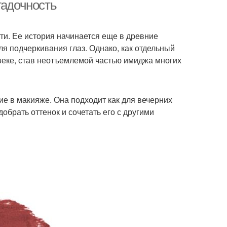
макияжа
гадочность
ти. Ее история начинается еще в древние
Макияж с темной
убная помада
я подчеркивания глаз. Однако, как отдельный
помадой
веке, став неотъемлемой частью имиджа многих
товые помады
Перламутровая помада
ие в макияже. Она подходит как для вечерних
обрать оттенок и сочетать его с другими
одная помада