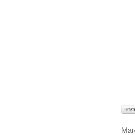
читат
Мат