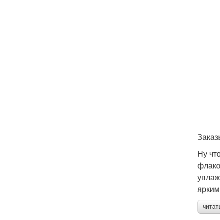
Заказ
Ну чт
флако
увлаж
ярким
читат