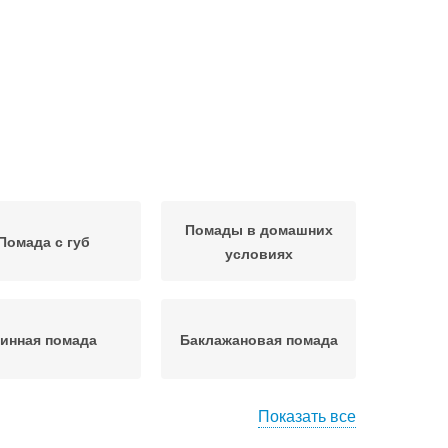
Помады в домашних
Помада с губ
условиях
инная помада
Баклажановая помада
Показать все
Помады для вечернего
есенная помада