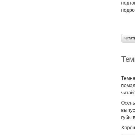
подто
подро
читат
Тем
Темна
помад
читай
Осень
выпус
губы 
Хорош