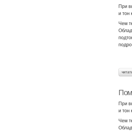
При в
и тон
Чем т
Облад
подто
подро
читат
Пом
При в
и тон
Чем т
Облад