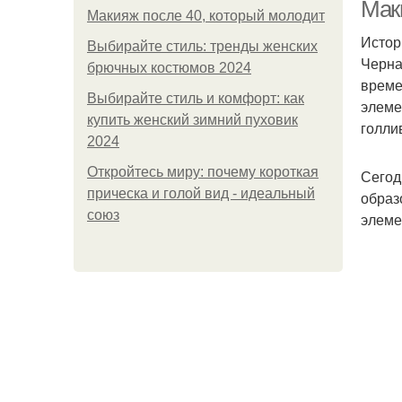
Мак
Макияж после 40, который молодит
Истор
Выбирайте стиль: тренды женских
Черна
брючных костюмов 2024
време
Выбирайте стиль и комфорт: как
элеме
купить женский зимний пуховик
голли
2024
П
Откройтесь миру: почему короткая
Сегод
прическа и голой вид - идеальный
образ
союз
элеме
По