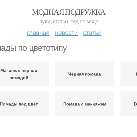
МОДНАЯ ПОДРУЖКА
луки, статьи, гид по моде
главная
новости
статьи
ады по цветотипу
Макияж с черной
Черная помада
помадой
Помады под цвет
Помада с макияжем
В
оричневая помада
Сливовая помада
Нан