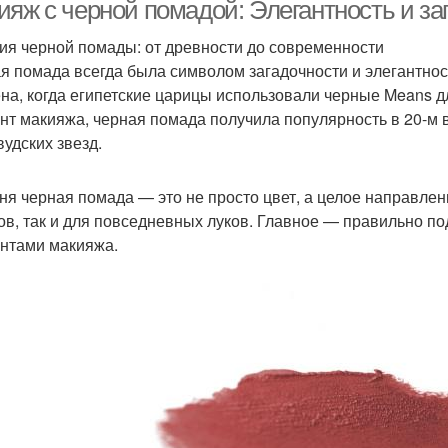
ияж с черной помадой: Элегантность и за
ия черной помады: от древности до современности
я помада всегда была символом загадочности и элегантнос
Матовая помада
Темная помада
Г
на, когда египетские царицы использовали черные Means дл
нт макияжа, черная помада получила популярность в 20-м 
вудских звезд.
Помада в реальной
ерсиковая помада
Ма
ня черная помада — это не просто цвет, а целое направлен
жизни
ов, так и для повседневных луков. Главное — правильно под
нтами макияжа.
мада с перламутром
Помады с перламутром
М