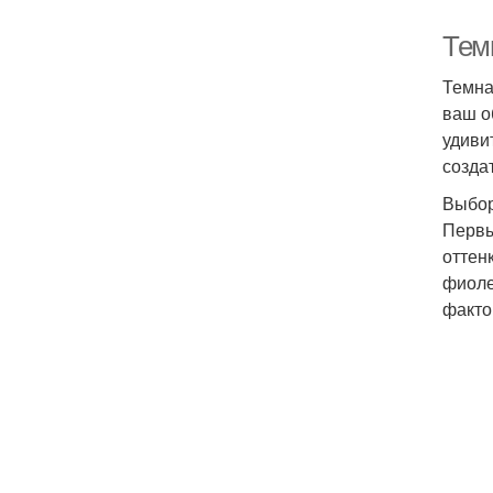
Темн
Темна
ваш о
удиви
созда
Выбор
Первы
оттен
фиоле
факто