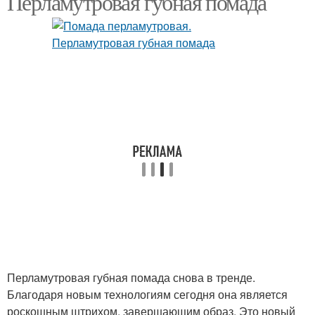
Перламутровая губная помада
Губные помады
Помады для губ
Помады по тону
Помады по форме
Помады под цвет
Помады по цветотипу
Перламутровая губная помада снова в тренде.
Благодаря новым технологиям сегодня она является
роскошным штрихом, завершающим образ. Это новый