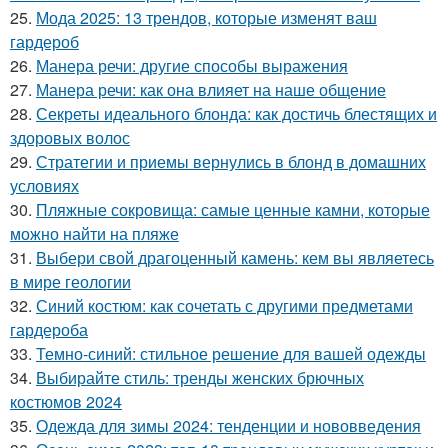
25.
Мода 2025: 13 трендов, которые изменят ваш
гардероб
26.
Манера речи: другие способы выражения
27.
Манера речи: как она влияет на наше общение
28.
Секреты идеального блонда: как достичь блестящих и
здоровых волос
29.
Стратегии и приемы вернулись в блонд в домашних
условиях
30.
Пляжные сокровища: самые ценные камни, которые
можно найти на пляже
31.
Выбери свой драгоценный камень: кем вы являетесь
в мире геологии
32.
Синий костюм: как сочетать с другими предметами
гардероба
33.
Темно-синий: стильное решение для вашей одежды
34.
Выбирайте стиль: тренды женских брючных
костюмов 2024
35.
Одежда для зимы 2024: тенденции и нововведения