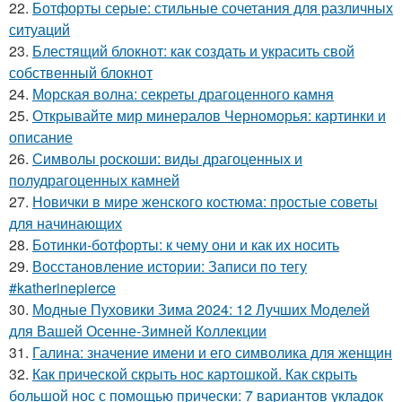
22.
Ботфорты серые: стильные сочетания для различных
ситуаций
23.
Блестящий блокнот: как создать и украсить свой
собственный блокнот
24.
Морская волна: секреты драгоценного камня
25.
Открывайте мир минералов Черноморья: картинки и
описание
26.
Символы роскоши: виды драгоценных и
полудрагоценных камней
27.
Новички в мире женского костюма: простые советы
для начинающих
28.
Ботинки-ботфорты: к чему они и как их носить
29.
Восстановление истории: Записи по тегу
#katherinepierce
30.
Модные Пуховики Зима 2024: 12 Лучших Моделей
для Вашей Осенне-Зимней Коллекции
31.
Галина: значение имени и его символика для женщин
32.
Как прической скрыть нос картошкой. Как скрыть
большой нос с помощью прически: 7 вариантов укладок