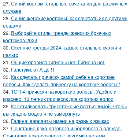
27.
Синий костюм: стильные сочетания для различных
случаев
28.
Синие женские костюмы: как сочетать их с другими
вещами
29.
Выбирайте стиль: тренды женских брючных
костюмов 2024
30.
Осенние тренды 2024: самые стильные куртки и
пальто
31.
Общие правила гигиены ног. Гигиена ног
32.
Галстуки: от А до Я
33.
Как сделать прическу самой себе на короткие
волосы. Как сделать прическу на короткие волосы?
34.
ТОП 4 прически на короткие волосы. Удобно и
красиво: 10 летних причесок для коротких волос
35.
Как стилизовать трикотажные платья зимой, чтобы
выглядеть модно и не замерзнуть
36.
Галина: варианты имени на разных языках
37.
Сочетание ярко-розового и бордового в одежде.
Сочетание ярко-розового с другими цветами