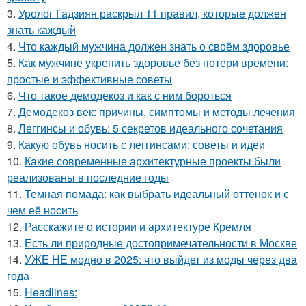
3.
Уролог Гадзиян раскрыл 11 правил, которые должен
знать каждый
4.
Что каждый мужчина должен знать о своём здоровье
5.
Как мужчине укрепить здоровье без потери времени:
простые и эффективные советы
6.
Что такое демодекоз и как с ним бороться
7.
Демодекоз век: причины, симптомы и методы лечения
8.
Леггинсы и обувь: 5 секретов идеального сочетания
9.
Какую обувь носить с леггинсами: советы и идеи
10.
Какие современные архитектурные проекты были
реализованы в последние годы
11.
Темная помада: как выбрать идеальный оттенок и с
чем её носить
12.
Расскажите о истории и архитектуре Кремля
13.
Есть ли природные достопримечательности в Москве
14.
УЖЕ НЕ модно в 2025: что выйдет из моды через два
года
15.
Headlines: