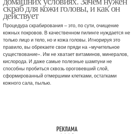
домашних условиях. Зачем нужен
скраб для кожи головы, и как он
действует
Процедура скрабирования – это, по сути, очищение
Скраб от перхоти
Скрабы для кожи
кожных покровов. В качественном пилинге нуждается не
только лицо и тело, но и кожа головы. Игнорируя это
правило, вы обрекаете свои пряди на «мучительное
существование». Им не хватает витаминов, минералов,
Пилинг для головы
кислорода. И даже самые полезные шампуни не
способны пробиться сквозь ороговевший слой,
сформированный отмершими клетками, остатками
кожного сала, пылью.