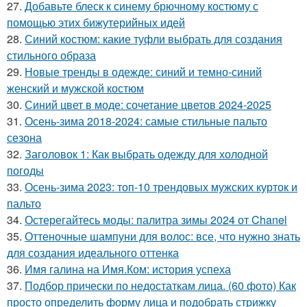
27.
Добавьте блеск к синему брючному костюму с
помощью этих бижутерийных идей
28.
Синий костюм: какие туфли выбрать для создания
стильного образа
29.
Новые тренды в одежде: синий и темно-синий
женский и мужской костюм
30.
Синий цвет в моде: сочетание цветов 2024-2025
31.
Осень-зима 2018-2024: самые стильные пальто
сезона
32.
Заголовок 1: Как выбрать одежду для холодной
погоды
33.
Осень-зима 2023: топ-10 трендовых мужских курток и
пальто
34.
Остерегайтесь моды: палитра зимы 2024 от Chanel
35.
Оттеночные шампуни для волос: все, что нужно знать
для создания идеального оттенка
36.
Имя галина на Имя.Ком: история успеха
37.
Подбор прически по недостаткам лица. (60 фото) Как
просто определить форму лица и подобрать стрижку