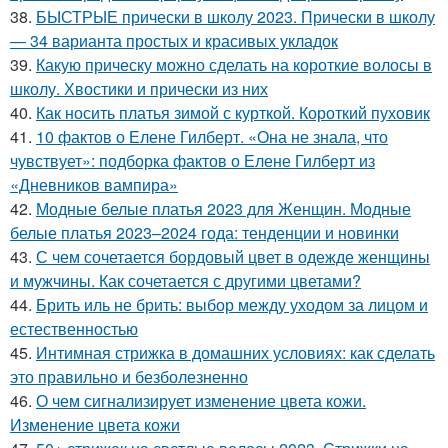
38.
БЫСТРЫЕ прически в школу 2023. Прически в школу
— 34 варианта простых и красивых укладок
39.
Какую прическу можно сделать на короткие волосы в
школу. Хвостики и прически из них
40.
Как носить платья зимой с курткой. Короткий пуховик
41.
10 фактов о Елене Гилберт. «Она не знала, что
чувствует»: подборка фактов о Елене Гилберт из
«Дневников вампира»
42.
Модные белые платья 2023 для Женщин. Модные
белые платья 2023–2024 года: тенденции и новинки
43.
С чем сочетается бордовый цвет в одежде женщины
и мужчины. Как сочетается с другими цветами?
44.
Брить иль не брить: выбор между уходом за лицом и
естественностью
45.
Интимная стрижка в домашних условиях: как сделать
это правильно и безболезненно
46.
О чем сигнализирует изменение цвета кожи.
Изменение цвета кожи