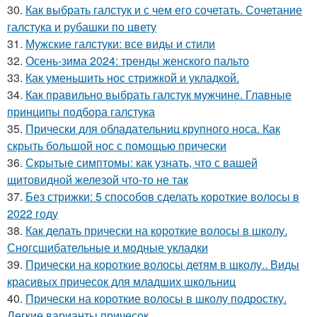
30.
Как выбрать галстук и с чем его сочетать. Сочетание
галстука и рубашки по цвету
31.
Мужские галстуки: все виды и стили
32.
Осень-зима 2024: тренды женского пальто
33.
Как уменьшить нос стрижкой и укладкой.
34.
Как правильно выбрать галстук мужчине. Главные
принципы подбора галстука
35.
Прически для обладательниц крупного носа. Как
скрыть большой нос с помощью прически
36.
Скрытые симптомы: как узнать, что с вашей
щитовидной железой что-то не так
37.
Без стрижки: 5 способов сделать короткие волосы в
2022 году
38.
Как делать прически на короткие волосы в школу.
Сногсшибательные и модные укладки
39.
Прически на короткие волосы детям в школу.. Виды
красивых причесок для младших школьниц
40.
Прически на короткие волосы в школу подростку.
Легкие варианты причесок