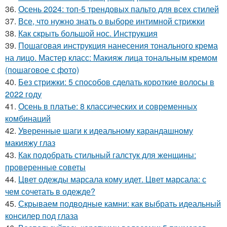
36.
Осень 2024: топ-5 трендовых пальто для всех стилей
37.
Все, что нужно знать о выборе интимной стрижки
38.
Как скрыть большой нос. Инструкция
39.
Пошаговая инструкция нанесения тонального крема
на лицо. Мастер класс: Макияж лица тональным кремом
(пошаговое с фото)
40.
Без стрижки: 5 способов сделать короткие волосы в
2022 году
41.
Осень в платье: 8 классических и современных
комбинаций
42.
Уверенные шаги к идеальному карандашному
макияжу глаз
43.
Как подобрать стильный галстук для женщины:
проверенные советы
44.
Цвет одежды марсала кому идет. Цвет марсала: с
чем сочетать в одежде?
45.
Скрываем подводные камни: как выбрать идеальный
консилер под глаза