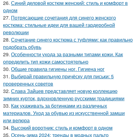
26.
Синий деловой костюм женский: стиль и комфорт в
одном
27.
Потрясающие сочетания для синего женского
костюма: стильные идеи для вашей гардеробной
революции
28.
Сочетание синего костюма с туфлями: как правильно
подобрать обувь
29.
Особенности ухода за разными типами кожи. Как
определить тип кожи самостоятельно
30.
Общие правила гигиены ног. Гигиена ног
31.
Выбирай правильную причёску для письки: 5
проверенных советов
32.
Слава Зайцев представляет новую коллекцию
зимних курток, вдохновленную русскими традициями
33.
Как ухаживать за ботинками из различных
материалов. Уход за обувью из искусственной замши
или велюра
34.
Высокий воротник: стиль и комфорт в одном
35.
Осень-зима 2024: тренды в модных пальто