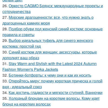
26.
Оркестр CAGMO Брянск: международные проекты и
сотрудничества
27.
Морские драгоценности: все, что нужно знать о
драгоценных камнях моря
28.
Подбор обуви под женский синий костюм: основные
правила и советы
29.
Выбор идеальных туфель для синего женского
костюма: простой гид
30.
Синий костюм для женщин: аксессуары, которые
дополнят ваш образ
31.
Stay Warm and Stylish with the Latest 2024 Autumn
Fashion Women's Parka Jackets
32.
Ботинки-ботфорты: к чему они и как их носить
33.
Откройтесь миру: почему короткая прическа и голой
вид - идеальный союз
34.
Как достичь гладкости и мягкости ступней. Ванночки
35.
Холодный блондин на короткие волосы. Кому идет
блонд на коротких волосах