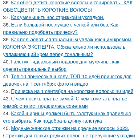
36.
Как обесцветить короткие волосы и тонировать.. КАК
ОБЕСЦВЕТИТЬ КОРОТКИЕ ВОЛОСЫ
37.
Как уменьшить нос стрижкой и укладкой.
38.
Если большой нос лучше с челкой или без. Как
правильно подобрать прическу?
39.
Как пользоваться тональным увлажняющим кремом.
КОЛОНКА ЭКСПЕРТА. Обязательно ли использовать
увлажняющий крем перед тональным?
40.
Галстук - идеальный подарок для мужчины: как
сделать правильный выбор
41.
Топ 10 причесок в школу. ТОП-10 идей причесок для
девочек на 1 сентября: фото и видео
42.
Прическа на 1 сентября на короткие волосы: 40 идей
43.
С чем носить платье зимой. С чем сочетать платье
зимой: стилист поделилась советами
44.
Какой ширины должен быть галстук и как правильно
его выбрать. Как подобрать длину галстука
45.
Модные женские стрижки на средние волосы 2023.
Стрижки для тонких редких волос: не требующие укладки