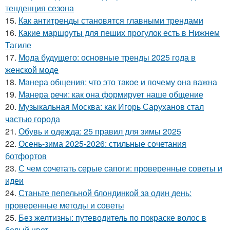
тенденция сезона
15.
Как антитренды становятся главными трендами
16.
Какие маршруты для пеших прогулок есть в Нижнем
Тагиле
17.
Мода будущего: основные тренды 2025 года в
женской моде
18.
Манера общения: что это такое и почему она важна
19.
Манера речи: как она формирует наше общение
20.
Музыкальная Москва: как Игорь Саруханов стал
частью города
21.
Обувь и одежда: 25 правил для зимы 2025
22.
Осень-зима 2025-2026: стильные сочетания
ботфортов
23.
С чем сочетать серые сапоги: проверенные советы и
идеи
24.
Станьте пепельной блондинкой за один день:
проверенные методы и советы
25.
Без желтизны: путеводитель по покраске волос в
белый цвет