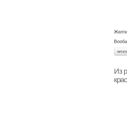
Желти
Вообщ
читат
Из р
крас