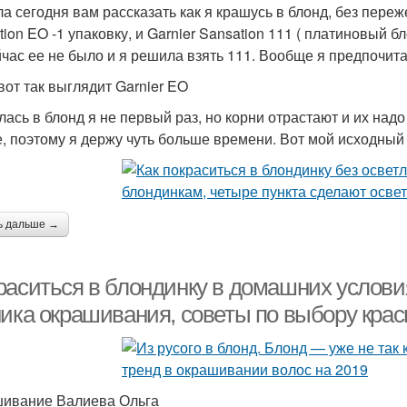
а сегодня вам рассказать как я крашусь в блонд, без переж
tion EO -1 упаковку, и Garnier Sansation 111 ( платиновый 
йчас ее не было и я решила взять 111. Вообще я предпочита
вот так выглядит Garnier EO
лась в блонд я не первый раз, но корни отрастают и их на
е, поэтому я держу чуть больше времени. Вот мой исходный 
ь дальше →
аситься в блондинку в домашних условиях
ика окрашивания, советы по выбору краск
ивание Валиева Ольга