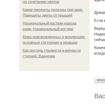
по сочетанию цветов
Какие продукты полезны при акне.
Думае
Принципы диеты от прыщей
Если 
Национальный костюм народа
Верну
коми. Национальный костюм
Надое
Кожа новорожденных и младенцев:
сейча
основные состояния и реакции
Конеч
Как достичь гладкости и мягкости
всегд
ступней. Ванночки
читат
Вас