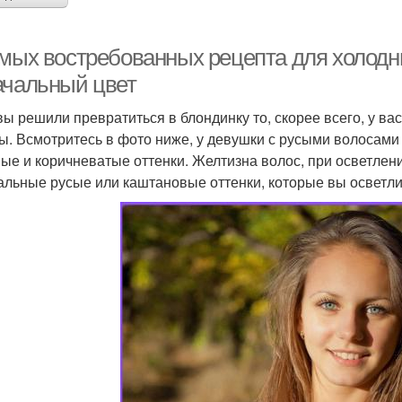
амых востребованных рецепта для холодны
ачальный цвет
вы решили превратиться в блондинку то, скорее всего, у в
ы. Всмотритесь в фото ниже, у девушки с русыми волосам
ые и коричневатые оттенки. Желтизна волос, при осветлении
альные русые или каштановые оттенки, которые вы осветлил