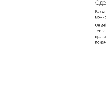
Сде
Как с
можно
Он де
тех з
прави
покра