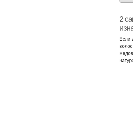
2 с
изн
Если 
волос
медов
натур