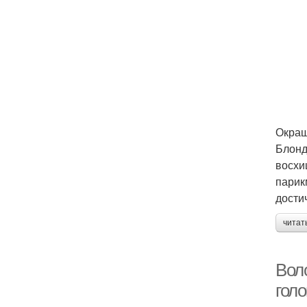
Окраш
Блонд
восхи
парик
дости
читат
Воло
голо