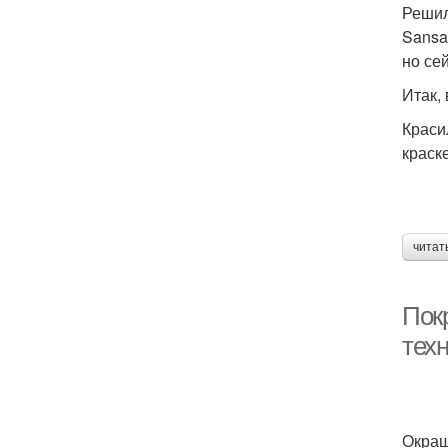
Решил
Sansa
но се
Итак, 
Краси
краск
читат
Покр
техн
Окраш