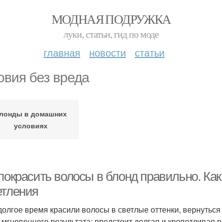
МОДНАЯ ПОДРУЖКА
луки, статьи, гид по моде
главная
новости
статьи
овия без вреда
лонды в домашних
условиях
покрасить волосы в блонд правильно. Как
етления
долгое время красили волосы в светлые оттенки, вернуться 
 мгновенного результата: предстоит долгая и кропотливая р