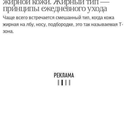
жирной кожи. Жирный тип —
принципы ежедневного ухода
Чаще всего встречается смешанный тип, когда кожа
Пилинг для проблемной
Маски против жирной
жирная на лбу, носу, подбородке, это так называемая Т-
кожи
кожи
зона.
Лица в домашних
Жирная кожа
условиях
Применение в
Кожи от прыщей
домашних условиях
Точки в домашних
Маски для жирной и
условиях