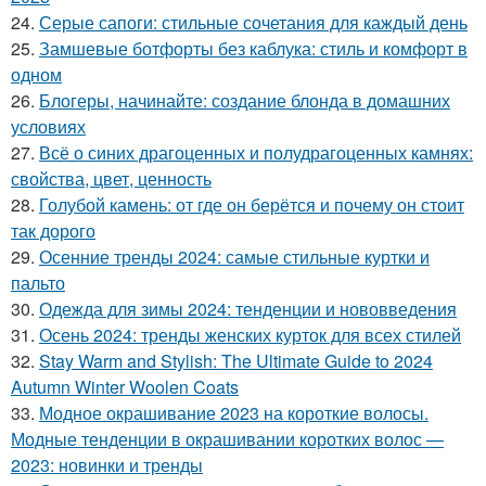
24.
Серые сапоги: стильные сочетания для каждый день
25.
Замшевые ботфорты без каблука: стиль и комфорт в
одном
26.
Блогеры, начинайте: создание блонда в домашних
условиях
27.
Всё о синих драгоценных и полудрагоценных камнях:
свойства, цвет, ценность
28.
Голубой камень: от где он берётся и почему он стоит
так дорого
29.
Осенние тренды 2024: самые стильные куртки и
пальто
30.
Одежда для зимы 2024: тенденции и нововведения
31.
Осень 2024: тренды женских курток для всех стилей
32.
Stay Warm and Stylish: The Ultimate Guide to 2024
Autumn Winter Woolen Coats
33.
Модное окрашивание 2023 на короткие волосы.
Модные тенденции в окрашивании коротких волос —
2023: новинки и тренды