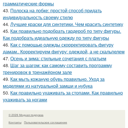
грамматические формы
43.
Полоска на лобке: простой способ придать
индивидуальность своему стилю
44.
Лучшие краски для синтетики. Чем красить синтетику
45.
Как правильно подобрать гардероб по типу фигуры.
Как подобрать идеальную одежду по типу фигуры
46.
Как с помощью одежды скорректировать фигуру
дамам.. Корректируем фигуру: одеждой, а не скальпелем
47.
Осень и зима: стильные сочетания с платьем
48.
Шаг за шагом: как самому составить программу
тренировок в тренажёрном зале
49.
Как мыть кожаную обувь правильно. Уход за
моделями из натуральной замши и нубука
50.
Как правильно ухаживать за стопами. Как правильно
ухаживать за ногами
© 2026 Модная подружка
Контакты
Пользовательское соглашение