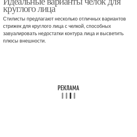
Идеальные варианты челок для
круглого лица
Стилисты предлагают несколько отличных вариантов
стрижек для круглого лица с челкой, способных
Порывистая челка
Длинная челка
завуалировать недостатки контура лица и высветить
плюсы внешности.
Челка для
Конические челки
сердцевидного типа
Челка для маленького
Короткая челка
лба
Челка на круглое лицо
Асимметричная челка