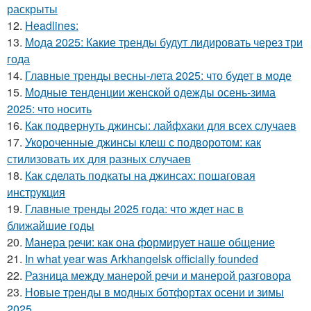
раскрыты
12.
Headlines:
13.
Мода 2025: Какие тренды будут лидировать через три
года
14.
Главные тренды весны-лета 2025: что будет в моде
15.
Модные тенденции женской одежды осень-зима
2025: что носить
16.
Как подвернуть джинсы: лайфхаки для всех случаев
17.
Укороченные джинсы клеш с подворотом: как
стилизовать их для разных случаев
18.
Как сделать подкаты на джинсах: пошаговая
инструкция
19.
Главные тренды 2025 года: что ждет нас в
ближайшие годы
20.
Манера речи: как она формирует наше общение
21.
In what year was Arkhangelsk officially founded
22.
Разница между манерой речи и манерой разговора
23.
Новые тренды в модных ботфортах осени и зимы
2025