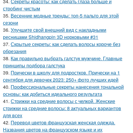
34.
Секреты красоты: как сделать глаза больше и
стробинг чистым
35.
Весенние модные тренды: топ-5 пальто для этой
сезони
36.
Улучшите свой внешний вид с накладными
ресницами Shidhangpin 3D норковыми #31
37.
Скрытые секреты: как сделать волосы короче без
обрезания
38.
Как правильно выбрать галстук мужчине. Главные
принципы подбора галстука
39.
Прически в школу для подростков. Прически на 1
сентября для девочек 2023: 250+ фото лучших идей
40.
Профессиональные секреты нанесения тональной
основы: как добиться идеального результата
41.
Стрижки на средние волосы с челкой. Женские
стрижки на средние волосы: 8 актуальных вариантов
для всех
42.
Перевод цветов французская женская одежда.
Названия цветов на французском языке и их