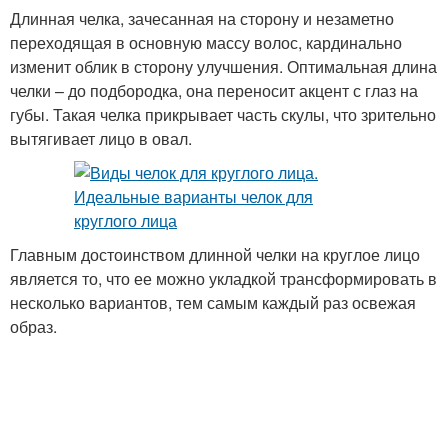
Длинная челка, зачесанная на сторону и незаметно
переходящая в основную массу волос, кардинально
изменит облик в сторону улучшения. Оптимальная длина
Рваная челка
Густая челка
челки – до подбородка, она переносит акцент с глаз на
губы. Такая челка прикрывает часть скулы, что зрительно
вытягивает лицо в овал.
Многослойная челка
Ассиметричная челка
Главным достоинством длинной челки на круглое лицо
является то, что ее можно укладкой трансформировать в
Челка для круглолицых
Французская челка
несколько вариантов, тем самым каждый раз освежая
красавиц
образ.
Виды для круглого
Круглый каскад
лица