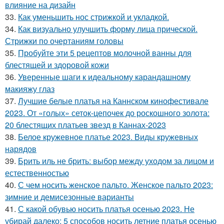
влияние на дизайн
33.
Как уменьшить нос стрижкой и укладкой.
34.
Как визуально улучшить форму лица прической.
Стрижки по очертаниям головы
35.
Пробуйте эти 5 рецептов молочной ванны для
блестящей и здоровой кожи
36.
Уверенные шаги к идеальному карандашному
макияжу глаз
37.
Лучшие белые платья на Каннском кинофестивале
2023. От «голых» сеток-цепочек до роскошного золота:
20 блестящих платьев звезд в Каннах-2023
38.
Белое кружевное платье 2023. Виды кружевных
нарядов
39.
Брить иль не брить: выбор между уходом за лицом и
естественностью
40.
С чем носить женское пальто. Женское пальто 2023:
зимние и демисезонные варианты
41.
С какой обувью носить платья осенью 2023. Не
убирай далеко: 5 способов носить летние платья осенью