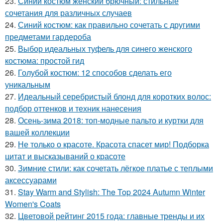
23.
Синий костюм женский брючный: стильные
сочетания для различных случаев
24.
Синий костюм: как правильно сочетать с другими
предметами гардероба
25.
Выбор идеальных туфель для синего женского
костюма: простой гид
26.
Голубой костюм: 12 способов сделать его
уникальным
27.
Идеальный серебристый блонд для коротких волос:
подбор оттенков и техник нанесения
28.
Осень-зима 2018: топ-модные пальто и куртки для
вашей коллекции
29.
Не только о красоте. Красота спасет мир! Подборка
цитат и высказываний о красоте
30.
Зимние стили: как сочетать лёгкое платье с теплыми
аксессуарами
31.
Stay Warm and Stylish: The Top 2024 Autumn Winter
Women's Coats
32.
Цветовой рейтинг 2015 года: главные тренды и их