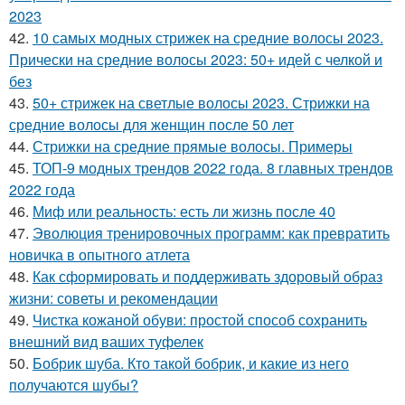
2023
42.
10 самых модных стрижек на средние волосы 2023.
Прически на средние волосы 2023: 50+ идей с челкой и
без
43.
50+ стрижек на светлые волосы 2023. Стрижки на
средние волосы для женщин после 50 лет
44.
Стрижки на средние прямые волосы. Примеры
45.
ТОП-9 модных трендов 2022 года. 8 главных трендов
2022 года
46.
Миф или реальность: есть ли жизнь после 40
47.
Эволюция тренировочных программ: как превратить
новичка в опытного атлета
48.
Как сформировать и поддерживать здоровый образ
жизни: советы и рекомендации
49.
Чистка кожаной обуви: простой способ сохранить
внешний вид ваших туфелек
50.
Бобрик шуба. Кто такой бобрик, и какие из него
получаются шубы?