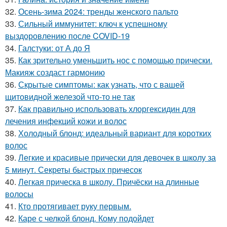
32.
Осень-зима 2024: тренды женского пальто
33.
Сильный иммунитет: ключ к успешному
выздоровлению после COVID-19
34.
Галстуки: от А до Я
35.
Как зрительно уменьшить нос с помощью прически.
Макияж создаст гармонию
36.
Скрытые симптомы: как узнать, что с вашей
щитовидной железой что-то не так
37.
Как правильно использовать хлоргексидин для
лечения инфекций кожи и волос
38.
Холодный блонд: идеальный вариант для коротких
волос
39.
Легкие и красивые прически для девочек в школу за
5 минут. Секреты быстрых причесок
40.
Легкая прическа в школу. Причёски на длинные
волосы
41.
Кто протягивает руку первым.
42.
Каре с челкой блонд. Кому подойдет