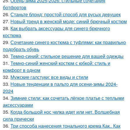
25.
Осень-зима 2025-2026: стильные сочетания
ботфортов
26.
Станьте блонд: простой способ для русых девушек
27.
Новый тренд в женской моде: синий брючный костюм
28.
Как выбрать аксессуары для синего брючного
костюма
29.
Сочетание синего костюма с туфлями: как правильно
подобрать обувь
30.
Темно-синий: стильное решение для вашей одежды
31.
Темно-синий женский костюм с юбкой: стиль и
комфорт в одном
32.
Мужские галстуки: все виды и стили
33.
Новые тенденции в пальто для осени-зимы 2024-
2024
34.
Зимние стили: как сочетать лёгкое платье с теплыми
аксессуарами
35.
Когда большой нос челка идет или нет. Волшебная
сила прически
36.
Три способа нанесения тонального крема Как.. Как