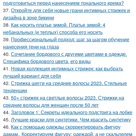
подготовиться перед нанесением тонального крема?
37.
Откройте для себя новые грани интимных стрижек и
дизайна в зоне бикини
38.
Как носить платье зимой. Платье зимой: 4
небанальных (и теплых) способа его носить
39.
Профессиональный подход: шаг за шагом обучение
нанесения тени на глаза
40.
Сочетание бордового с другими цветами в одежде.
Специфика бордового цвета, его виды
41.
Новая коллекция интимных стрижек: как выбрать
лучший вариант для себя
42.
Стрижка шегги на средние волосы 2023. Стильные
тенденции
43.
50+ стрижек на светлые волосы 2023. Стрижки на
средние волосы для женщин после 50 лет
44.
Заголовок 1: Секреты идеального подстрига на лобке
45.
Лучшие краски для синтетики. Чем красить синтетику
46.
Как с помощью одежды скорректировать фигуру
дамам.. Корректируем фигуру: одеждой, а не скальпелем