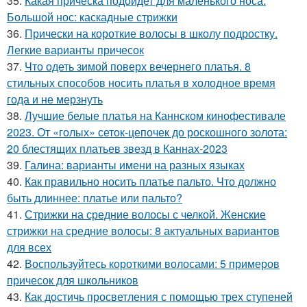
35.
Какая прическа подойдет для маленького носа.
Большой нос: каскадные стрижки
36.
Прически на короткие волосы в школу подростку.
Легкие варианты причесок
37.
Что одеть зимой поверх вечернего платья. 8
стильных способов носить платья в холодное время
года и не мерзнуть
38.
Лучшие белые платья на Каннском кинофестивале
2023. От «голых» сеток-цепочек до роскошного золота:
20 блестящих платьев звезд в Каннах-2023
39.
Галина: варианты имени на разных языках
40.
Как правильно носить платье пальто. Что должно
быть длиннее: платье или пальто?
41.
Стрижки на средние волосы с челкой. Женские
стрижки на средние волосы: 8 актуальных вариантов
для всех
42.
Воспользуйтесь короткими волосами: 5 примеров
причесок для школьников
43.
Как достичь просветления с помощью трех ступеней