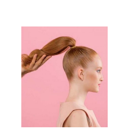
волос
принцесс
Прически с челкой
Пошагово с фото
Вечерние прически
Прически на вечер
Прическа в школу
Прически к новому году
Творческие прически
Прически на новый год