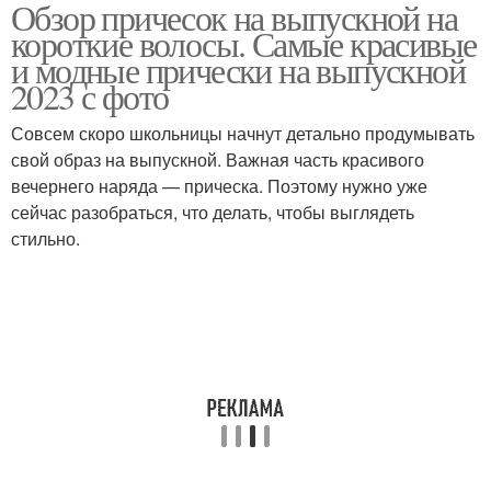
Обзор причесок на выпускной на
Простые прически
Красивые прически
короткие волосы. Самые красивые
и модные прически на выпускной
2023 с фото
Прически с
Совсем скоро школьницы начнут детально продумывать
Выпускные причёски
аксессуарами
свой образ на выпускной. Важная часть красивого
вечернего наряда — прическа. Поэтому нужно уже
сейчас разобраться, что делать, чтобы выглядеть
стильно.
Пышная прическа
Прическа с ободком
Прически для длинных
Изысканные прически
волос
Прически для коротких
Прически для больших