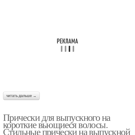
Торжественная
Прическа на короткий
прическа
волос
Прическа в греческом
Ретро прически
стиле
Прическа на короткие
Высокие прически
читать дальше →
волосы
Прически для выпускного на
короткие вьющиеся волосы.
Пучок для выпускного
Стильные прически на выпускной
вечера