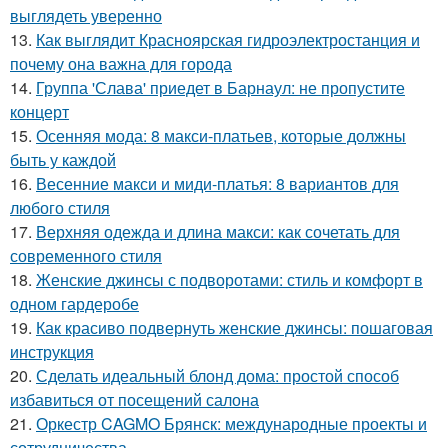
выглядеть уверенно
13.
Как выглядит Красноярская гидроэлектростанция и
почему она важна для города
14.
Группа 'Слава' приедет в Барнаул: не пропустите
концерт
15.
Осенняя мода: 8 макси-платьев, которые должны
быть у каждой
16.
Весенние макси и миди-платья: 8 вариантов для
любого стиля
17.
Верхняя одежда и длина макси: как сочетать для
современного стиля
18.
Женские джинсы с подворотами: стиль и комфорт в
одном гардеробе
19.
Как красиво подвернуть женские джинсы: пошаговая
инструкция
20.
Сделать идеальный блонд дома: простой способ
избавиться от посещений салона
21.
Оркестр CAGMO Брянск: международные проекты и
сотрудничества