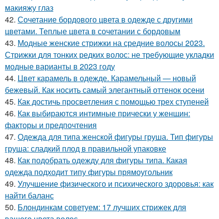
макияжу глаз
42.
Сочетание бордового цвета в одежде с другими
цветами. Теплые цвета в сочетании с бордовым
43.
Модные женские стрижки на средние волосы 2023.
Стрижки для тонких редких волос: не требующие укладки
модные варианты в 2023 году
44.
Цвет карамель в одежде. Карамельный — новый
бежевый. Как носить самый элегантный оттенок осени
45.
Как достичь просветления с помощью трех ступеней
46.
Как выбираются интимные прически у женщин:
факторы и предпочтения
47.
Одежда для типа женской фигуры груша. Тип фигуры
груша: сладкий плод в правильной упаковке
48.
Как подобрать одежду для фигуры типа. Какая
одежда подходит типу фигуры прямоугольник
49.
Улучшение физического и психического здоровья: как
найти баланс
50.
Блондинкам советуем: 17 лучших стрижек для
вашего цвета волос