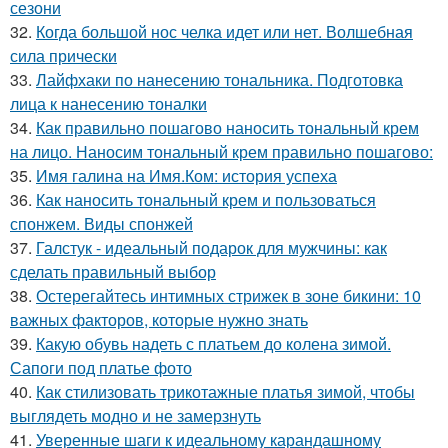
сезони
32.
Когда большой нос челка идет или нет. Волшебная
сила прически
33.
Лайфхаки по нанесению тональника. Подготовка
лица к нанесению тоналки
34.
Как правильно пошагово наносить тональный крем
на лицо. Наносим тональный крем правильно пошагово:
35.
Имя галина на Имя.Ком: история успеха
36.
Как наносить тональный крем и пользоваться
спонжем. Виды спонжей
37.
Галстук - идеальный подарок для мужчины: как
сделать правильный выбор
38.
Остерегайтесь интимных стрижек в зоне бикини: 10
важных факторов, которые нужно знать
39.
Какую обувь надеть с платьем до колена зимой.
Сапоги под платье фото
40.
Как стилизовать трикотажные платья зимой, чтобы
выглядеть модно и не замерзнуть
41.
Уверенные шаги к идеальному карандашному