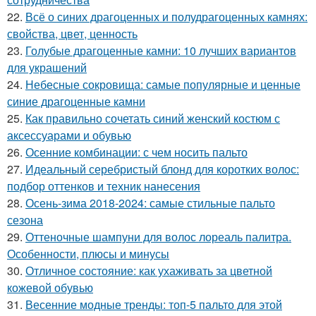
22.
Всё о синих драгоценных и полудрагоценных камнях:
свойства, цвет, ценность
23.
Голубые драгоценные камни: 10 лучших вариантов
для украшений
24.
Небесные сокровища: самые популярные и ценные
синие драгоценные камни
25.
Как правильно сочетать синий женский костюм с
аксессуарами и обувью
26.
Осенние комбинации: с чем носить пальто
27.
Идеальный серебристый блонд для коротких волос:
подбор оттенков и техник нанесения
28.
Осень-зима 2018-2024: самые стильные пальто
сезона
29.
Оттеночные шампуни для волос лореаль палитра.
Особенности, плюсы и минусы
30.
Отличное состояние: как ухаживать за цветной
кожевой обувью
31.
Весенние модные тренды: топ-5 пальто для этой