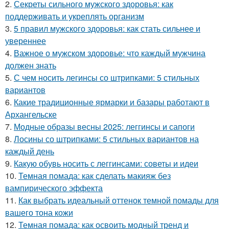
2.
Секреты сильного мужского здоровья: как
поддерживать и укреплять организм
3.
5 правил мужского здоровья: как стать сильнее и
увереннее
4.
Важное о мужском здоровье: что каждый мужчина
должен знать
5.
С чем носить легинсы со штрипками: 5 стильных
вариантов
6.
Какие традиционные ярмарки и базары работают в
Архангельске
7.
Модные образы весны 2025: леггинсы и сапоги
8.
Лосины со штрипками: 5 стильных вариантов на
каждый день
9.
Какую обувь носить с леггинсами: советы и идеи
10.
Темная помада: как сделать макияж без
вампирического эффекта
11.
Как выбрать идеальный оттенок темной помады для
вашего тона кожи
12.
Темная помада: как освоить модный тренд и