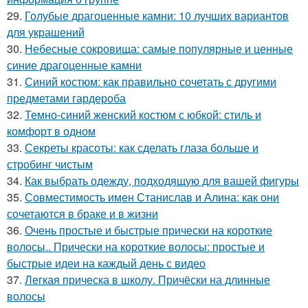
29.
Голубые драгоценные камни: 10 лучших вариантов
для украшений
30.
Небесные сокровища: самые популярные и ценные
синие драгоценные камни
31.
Синий костюм: как правильно сочетать с другими
предметами гардероба
32.
Темно-синий женский костюм с юбкой: стиль и
комфорт в одном
33.
Секреты красоты: как сделать глаза больше и
стробинг чистым
34.
Как выбрать одежду, подходящую для вашей фигуры
35.
Совместимость имен Станислав и Алина: как они
сочетаются в браке и в жизни
36.
Очень простые и быстрые прически на короткие
волосы.. Прически на короткие волосы: простые и
быстрые идеи на каждый день с видео
37.
Легкая прическа в школу. Причёски на длинные
волосы