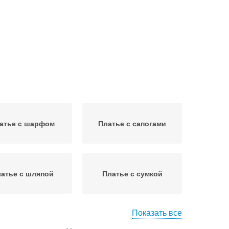
атье с шарфом
Платье с сапогами
атье с шляпой
Платье с сумкой
Показать все
ашения к платью
Летний платье