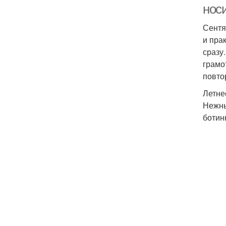
нос
Сентя
и пра
сразу
грамо
повто
Летне
Нежны
ботин