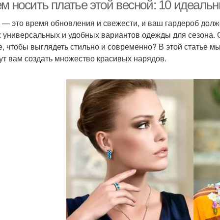
ем носить платье этой весной: 10 идеаль
 — это время обновления и свежести, и ваш гардероб долже
 универсальных и удобных вариантов одежды для сезона. О
Платье с рукавами
Летние платья
е, чтобы выглядеть стильно и современно? В этой статье м
ут вам создать множество красивых нарядов.