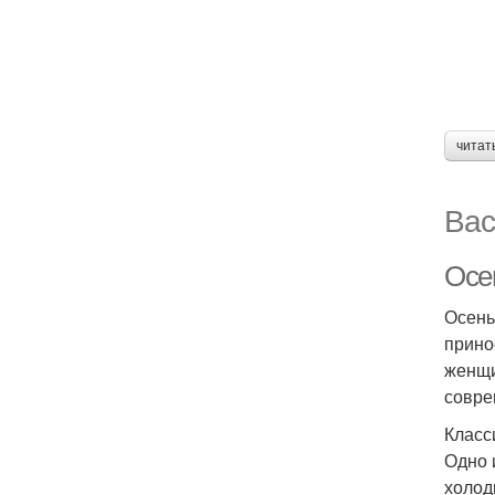
читат
Вас
Осе
Осень
прино
женщи
совре
Класс
Одно 
холод