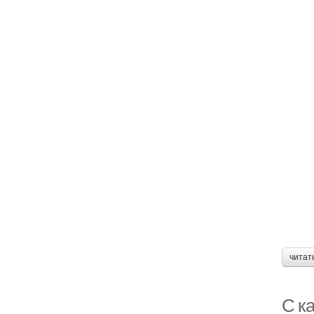
читат
С ка