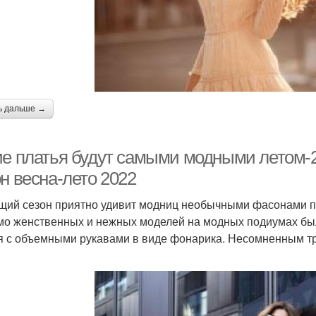
ь дальше →
ие платья будут самыми модными летом-
н весна-лето 2022
щий сезон приятно удивит модниц необычными фасонами пл
о женственных и нежных моделей на модных подиумах были
я с объемными рукавами в виде фонарика. Несомненным тр