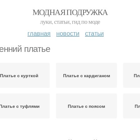
МОДНАЯ ПОДРУЖКА
луки, статьи, гид по моде
главная
новости
статьи
енний платье
Платье с курткой
Платье с кардиганом
Пл
Платье с туфлями
Платье с поясом
Пл
атье с украшениями
Платье с зонтом
Укр