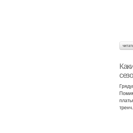
читат
Как
сезо
Гряду
Помим
плать
тренч.