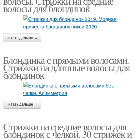
волосы. Стрижки на средние
волосы для блондинок
Стрижки на средние
Короткие волосы
волосы
читать дальше →
Блондинка с прямыми волосами.
Прически на средние
Лица на волосы
Стрижки на длинные волосы для
волосы
блондинок
Прически для
Боб-кар для блондинок
блондинки
читать дальше →
Стрижки на средние волосы для
На короткие волосы
Стрижка для блондинок
блондинок с челкой. 30 стрижек и