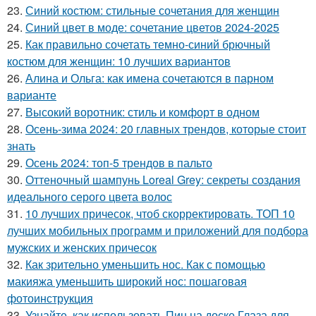
23.
Синий костюм: стильные сочетания для женщин
24.
Синий цвет в моде: сочетание цветов 2024-2025
25.
Как правильно сочетать темно-синий брючный
костюм для женщин: 10 лучших вариантов
26.
Алина и Ольга: как имена сочетаются в парном
варианте
27.
Высокий воротник: стиль и комфорт в одном
28.
Осень-зима 2024: 20 главных трендов, которые стоит
знать
29.
Осень 2024: топ-5 трендов в пальто
30.
Оттеночный шампунь Loreal Grey: секреты создания
идеального серого цвета волос
31.
10 лучших причесок, чтоб скорректировать. ТОП 10
лучших мобильных программ и приложений для подбора
мужских и женских причесок
32.
Как зрительно уменьшить нос. Как с помощью
макияжа уменьшить широкий нос: пошаговая
фотоинструкция
33.
Узнайте, как использовать Пин на доске Глаза для