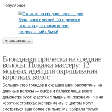
Популярное
Блондинка с идеальной
Стрижка на средние
укладкой
волосы
Блондинки на средние
Волосы с косой
читать дальше →
волосы
Блондинки прически на средние
волосы. Покажи мастеру: 12
Челка на средние
модных идей для окрашивания
Стрижки на блондинок
волосы
коротких волос
Большинство трендов в окрашивании рассчитаны на
длинные волосы — омбре и балаяж чаще всего
Прически на короткие
Стрижки на волосы
демонстрируют красотки с пышными локонами. Но на
волосы
коротких стрижках эксперименты с цветом могут
смотреться еще более стильно! Мы собрали только