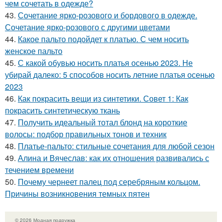
чем сочетать в одежде?
43.
Сочетание ярко-розового и бордового в одежде.
Сочетание ярко-розового с другими цветами
44.
Какое пальто подойдет к платью. С чем носить
женское пальто
45.
С какой обувью носить платья осенью 2023. Не
убирай далеко: 5 способов носить летние платья осенью
2023
46.
Как покрасить вещи из синтетики. Совет 1: Как
покрасить синтетическую ткань
47.
Получить идеальный тотал блонд на короткие
волосы: подбор правильных тонов и техник
48.
Платье-пальто: стильные сочетания для любой сезон
49.
Алина и Вячеслав: как их отношения развивались с
течением времени
50.
Почему чернеет палец под серебряным кольцом.
Причины возникновения темных пятен
© 2026 Модная подружка