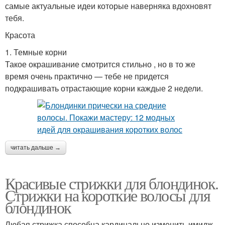
самые актуальные идеи которые наверняка вдохновят
Укладки на средние
Локоны на средние
тебя.
волосы
волосы
Красота
1. Темные корни
Такое окрашивание смотрится стильно , но в то же
Блондинка на средние
время очень практично — тебе не придется
волосы
подкрашивать отрастающие корни каждые 2 недели.
читать дальше →
Красивые стрижки для блондинок.
Стрижки на короткие волосы для
блондинок
Любая стрижка способна кардинально изменить имидж,