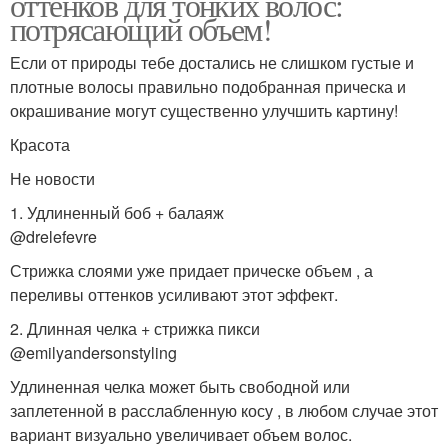
оттенков для тонких волос:
потрясающий объем!
Если от природы тебе достались не слишком густые и
Стрижка для волнистых
Стрижки на длинные
плотные волосы правильно подобранная прическа и
волос
волосы
окрашивание могут существенно улучшить картину!
Красота
Стрижка на длинные
Не новости
Волосы с челкой
волосы
1. Удлиненный боб + балаяж
@drelefevre
Стрижка слоями уже придает прическе объем , а
Причёски для
Длинные волосы
переливы оттенков усиливают этот эффект.
платиновых блондинок
2. Длинная челка + стрижка пикси
@emilyandersonstyling
Удлиненная челка может быть свободной или
Прическа на средние
Боб для блондинок
заплетенной в расслабленную косу , в любом случае этот
волосы
вариант визуально увеличивает объем волос.