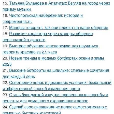
15.
Татьяна Буланова в Апатитах: Взгляд на город через
призму музыки
16.
Чистопольская набережная: история и
современность
17.
Манеры говорить: как они влияют на наше общение
18.
Развитие характера через манеры общения
персонажей в диалоге
19.
Быстрое обучение красноречию: как научиться
говорить красиво за 2.5 часа
20.
Новые тренды в модных ботфортах осени и зимы
2025
21.
Высокие ботфорты на шпильке: стильные сочетания
для каждый день
22.
Осветление волос в домашних условиях: безопасный
и эффективный способ изменения цвета
23.
Стань блондинкой изнутри: проверенные способы и
рецепты для домашнего окрашивания волос
24.
Сделай свое окрашивание волос самостоятельно с
помощью бытовых красителей