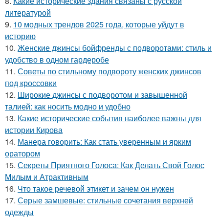
8.
Какие исторические здания связаны с русской
литературой
9.
10 модных трендов 2025 года, которые уйдут в
историю
10.
Женские джинсы бойфренды с подворотами: стиль и
удобство в одном гардеробе
11.
Советы по стильному подвороту женских джинсов
под кроссовки
12.
Широкие джинсы с подворотом и завышенной
талией: как носить модно и удобно
13.
Какие исторические события наиболее важны для
истории Кирова
14.
Манера говорить: Как стать уверенным и ярким
оратором
15.
Секреты Приятного Голоса: Как Делать Свой Голос
Милым и Атрактивным
16.
Что такое речевой этикет и зачем он нужен
17.
Серые замшевые: стильные сочетания верхней
одежды