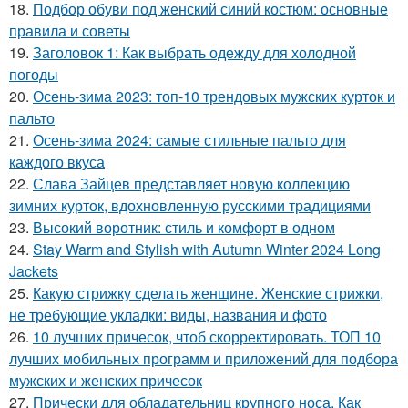
18.
Подбор обуви под женский синий костюм: основные
правила и советы
19.
Заголовок 1: Как выбрать одежду для холодной
погоды
20.
Осень-зима 2023: топ-10 трендовых мужских курток и
пальто
21.
Осень-зима 2024: самые стильные пальто для
каждого вкуса
22.
Слава Зайцев представляет новую коллекцию
зимних курток, вдохновленную русскими традициями
23.
Высокий воротник: стиль и комфорт в одном
24.
Stay Warm and Stylish with Autumn Winter 2024 Long
Jackets
25.
Какую стрижку сделать женщине. Женские стрижки,
не требующие укладки: виды, названия и фото
26.
10 лучших причесок, чтоб скорректировать. ТОП 10
лучших мобильных программ и приложений для подбора
мужских и женских причесок
27.
Прически для обладательниц крупного носа. Как