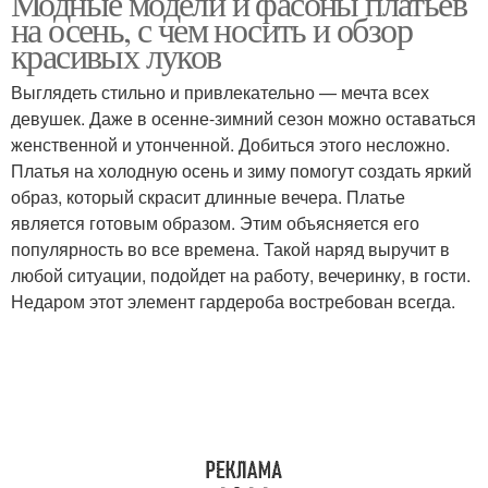
Модные модели и фасоны платьев
на осень, с чем носить и обзор
красивых луков
Выглядеть стильно и привлекательно — мечта всех
Платье в холод
Платье в обтяжку
девушек. Даже в осенне-зимний сезон можно оставаться
женственной и утонченной. Добиться этого несложно.
Платья на холодную осень и зиму помогут создать яркий
образ, который скрасит длинные вечера. Платье
Трикотажное платье
Длинное платье
является готовым образом. Этим объясняется его
популярность во все времена. Такой наряд выручит в
любой ситуации, подойдет на работу, вечеринку, в гости.
Недаром этот элемент гардероба востребован всегда.