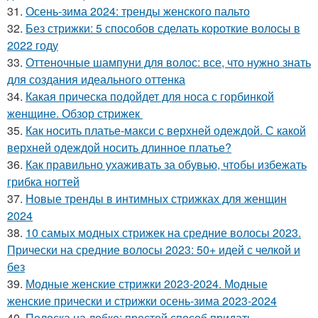
31.
Осень-зима 2024: тренды женского пальто
32.
Без стрижки: 5 способов сделать короткие волосы в
2022 году
33.
Оттеночные шампуни для волос: все, что нужно знать
для создания идеального оттенка
34.
Какая прическа подойдет для носа с горбинкой
женщине. Обзор стрижек
35.
Как носить платье-макси с верхней одеждой. С какой
верхней одеждой носить длинное платье?
36.
Как правильно ухаживать за обувью, чтобы избежать
грибка ногтей
37.
Новые тренды в интимных стрижках для женщин
2024
38.
10 самых модных стрижек на средние волосы 2023.
Прически на средние волосы 2023: 50+ идей с челкой и
без
39.
Модные женские стрижки 2023-2024. Модные
женские прически и стрижки осень-зима 2023-2024
40.
Полоска на лобке: простой способ придать