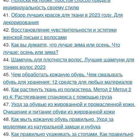
индивидуальность своему стилю
41.
Обзор лучших красок для ткани в 2023 году. Для
декорирования
42.
Восстановление чувствительности и эстетики
женской письки с волосами
43.
Как вы думаете, что лучше зима или осень. Что
лучше: осень или зима?
44.
Шампунь для плотности волос. Лучшие шампуни для
тонких волос 2023
45.
Чем обработать кожаную обувь. Чем смазывать
обувь для хранения: 12 средств для любых материалов
46.
Как растянуть ткань из полиэстера. Метод 2 Метод 2
из 4: Растягивание спандекса с помощью груза
47.
Уход за обувью из жированной и промасленной кожи.
Очищение и питание обуви из жированной кожи
48.
Как мыть кожаную обувь правильно. Уход за
моделями из натуральной замши и нубука
49.
Как правильно ухаживать за стопами. Как правильно