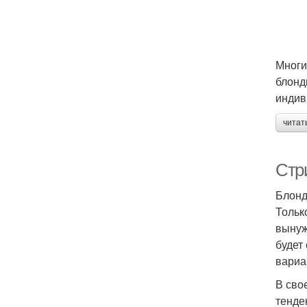
Многи
блонд
индив
читат
Стр
Блонд
Тольк
вынуж
будет
вариа
В сво
тенде