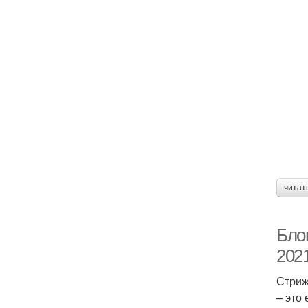
читат
Бло
202
Стриж
– это