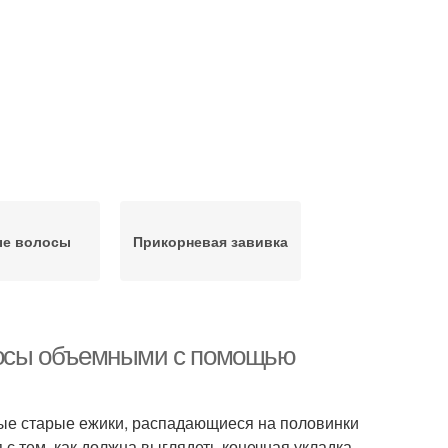
ые волосы
Прикорневая завивка
олосы объемными с помощью
ые старые ежики, распадающиеся на половинки
с тем, как должна выглядеть конечная укладка.