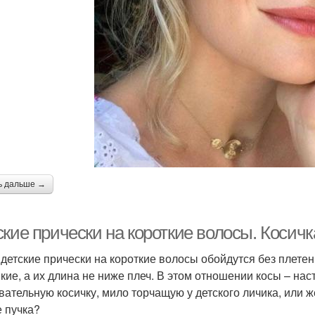
ь дальше →
ские прически на короткие волосы. Косич
 детские прически на короткие волосы обойдутся без плетен
пкие, а их длина не ниже плеч. В этом отношении косы – на
вательную косичку, мило торчащую у детского личика, или 
е пучка?