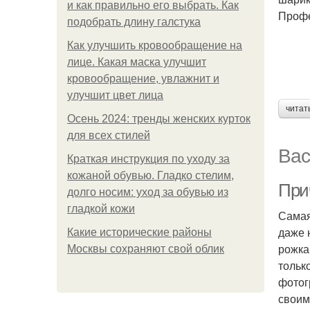
и как правильно его выбрать. Как
Профе
подобрать длину галстука
Как улучшить кровообращение на
лице. Какая маска улучшит
кровообращение, увлажнит и
улучшит цвет лица
читат
Осень 2024: тренды женских курток
для всех стилей
Вас
Краткая инструкция по уходу за
кожаной обувью. Гладко стелим,
Прич
долго носим: уход за обувью из
гладкой кожи
Самая
даже 
Какие исторические районы
рожка
Москвы сохраняют свой облик
тольк
фотог
своим