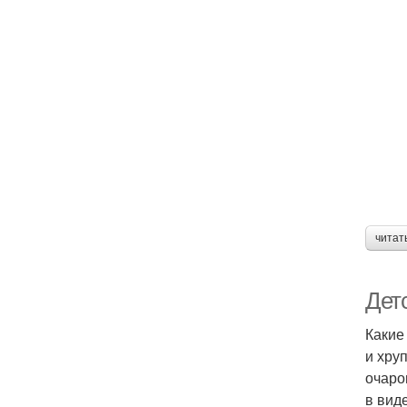
читат
Дет
Какие
и хру
очаро
в вид