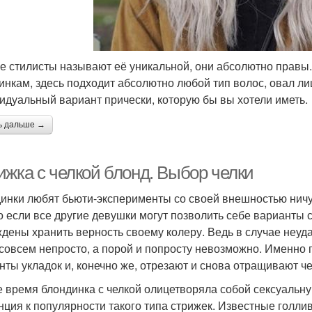
е стилисты называют её уникальной, они абсолютно правы.
инкам, здесь подходит абсолютно любой тип волос, овал л
идуальный вариант прически, которую бы вы хотели иметь.
ь дальше →
ижка с челкой блонд. Выбор челки
инки любят бьюти-эксперименты со своей внешностью ничу
о если все другие девушки могут позволить себе варианты 
дены хранить верность своему колеру. Ведь в случае неуд
 совсем непросто, а порой и попросту невозможно. Именно
нты укладок и, конечно же, отрезают и снова отращивают че
е время блондинка с челкой олицетворяла собой сексуаль
нция к популярности такого типа стрижек. Известные голл