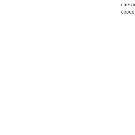
светс
совер