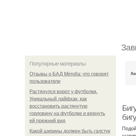
Зав
Популярные материалы
Хи
Отзывы о БАД Mirrolla: что говорят
пользователи
Растянулся ворот у футболки.
Уникальный лайфхак, как
восстановить растянутую
Биг
горловину на футболке и вернуть
биг
ей прежний вид
Подой
Какой ширины должен быть галстук
шарик