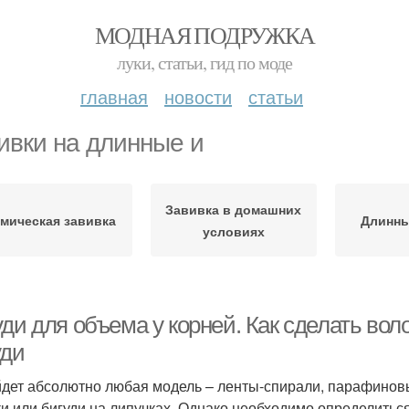
МОДНАЯ ПОДРУЖКА
луки, статьи, гид по моде
главная
новости
статьи
ивки на длинные и
Завивка в домашних
мическая завивка
Длинн
условиях
уди для объема у корней. Как сделать в
уди
дет абсолютно любая модель – ленты-спирали, парафинов
и или бигуди на липучках. Однако необходимо определиться 