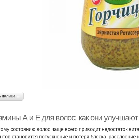
ь дальше →
амины А и Е для волос: как они улучшают
хому состоянию волос чаще всего приводит недостаток ви
нтов становится потускнение и потеря блеска, расслоение и