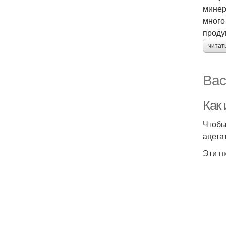
минер
много
проду
читат
Вас
Как
Чтобы
ацета
Эти н