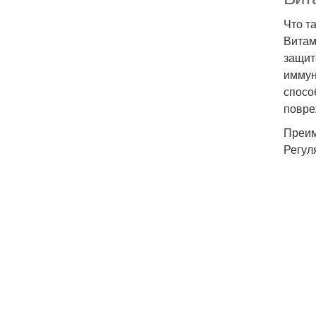
Что т
Витам
защит
иммун
спосо
повре
Преим
Регул