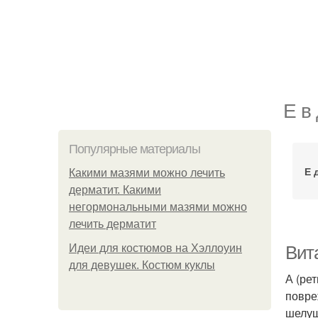
Е в
Популярные материалы
Е 
Какими мазями можно лечить
дерматит. Какими
негормональными мазями можно
лечить дерматит
Идеи для костюмов на Хэллоуин
Вита
для девушек. Костюм куклы
А (ре
повре
шелуш