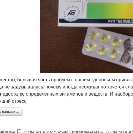
звестно, большая часть проблем с нашим здоровьем привяз
да не задумывались: почему иногда неожиданно хочется сла
 недостатке определённых витаминов и веществ. И наоборо
ящий стресс.
ь дальше →
мин E для волос: как применять для здо