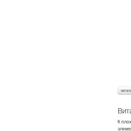
читат
Вит
К пло
элеме