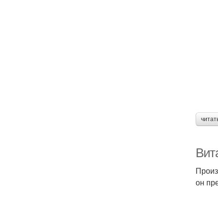
читат
Вит
Произ
он пр