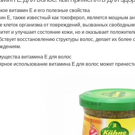
акое витамин E и его полезные свойства
ин E, также известный как токоферол, является мощным ан
е клеток организма от повреждений, вызванных свободными
итет и улучшает состояние кожи, но и оказывает положител
бствует восстановлению структуры волос, делает их более
ждениям.
ущества витамина E для волос
ярное использование витамина E для волос может принести