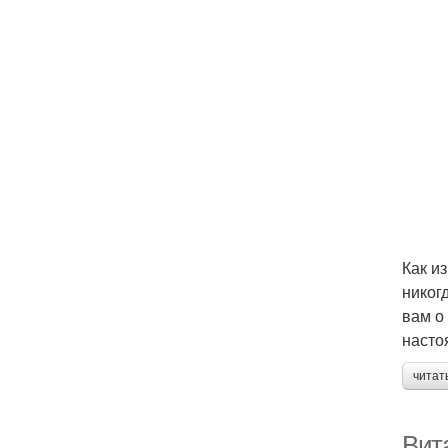
Как и
никог
вам о
насто
читат
Вита