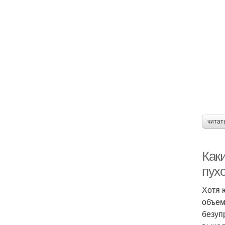
читат
Каки
пух
Хотя 
объем
безуп