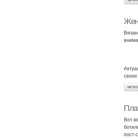
читат
Жен
Вязан
внима
Актуа
своих
читат
Пла
Вот в
ботил
пост-