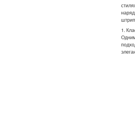
стиля
наряд
штрип
1. Кл
Одним
подхо
элега