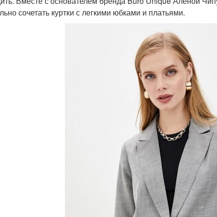
ить. Вместе с основателем бренда Büro Unique Аленой Чипу
льно сочетать куртки с легкими юбками и платьями.