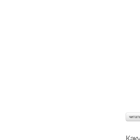
читат
Каку