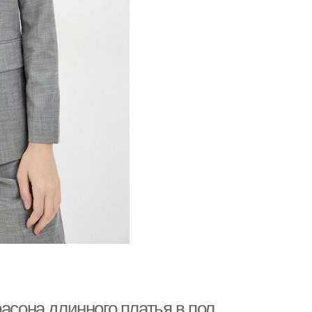
асона длинного платья в пол