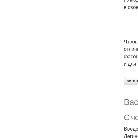
в сво
Чтобы
отлич
фасон
и для
читат
Вас
С ч
Введ
Легин