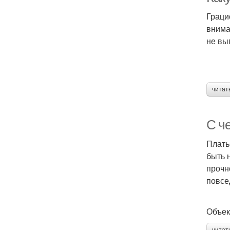
Граци
внима
не вы
читат
С ч
Плать
быть 
прочн
повсе
Объек