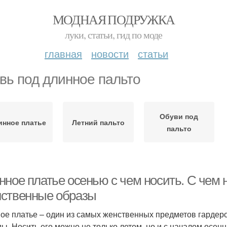
МОДНАЯ ПОДРУЖКА
луки, статьи, гид по моде
главная
новости
статьи
вь под длинное пальто
Обуви под
инное платье
Летний пальто
пальто
нное платье осенью с чем носить. С чем
ственные образы
ое платье – один из самых женственных предметов гардеро
ды. Носить его можно не только летом, но и с началом осен