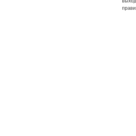
выход
прави