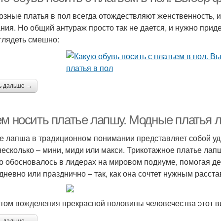
озные платья в пол всегда отождествляют женственность, 
ния. Но общий антураж просто так не дается, и нужно прид
глядеть смешно:
ь дальше →
ем носить платье лапшу. Модные платья 
е лапша в традиционном понимании представляет собой у
несколько – мини, миди или макси. Трикотажное платье лап
о обосновалось в лидерах на мировом подиуме, помогая де
дневно или празднично – так, как она сочтет нужным расста
том вожделения прекрасной половины человечества этот ви