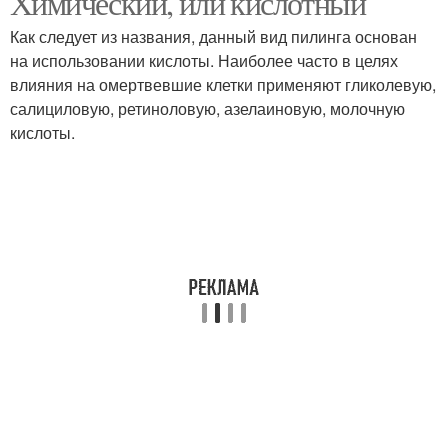
Химический, или кислотный
Как следует из названия, данный вид пилинга основан
на использовании кислоты. Наиболее часто в целях
Миндально-
Миндально-яблочный
влияния на омертвевшие клетки применяют гликолевую,
салициловый пилинг
пилинг
салициловую, ретиноловую, азелаиновую, молочную
кислоты.