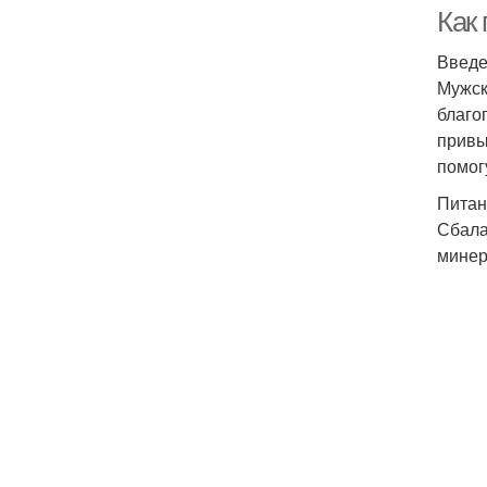
Как
Введ
Мужск
благо
привы
помог
Питан
Сбала
минер