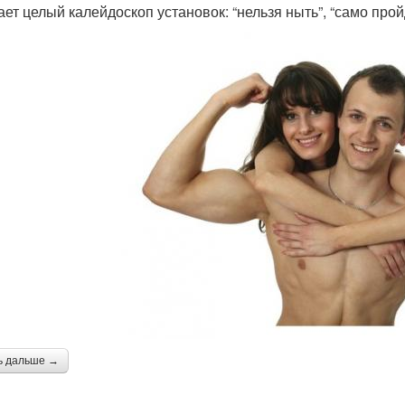
ает целый калейдоскоп установок: “нельзя ныть”, “само прой
ь дальше →