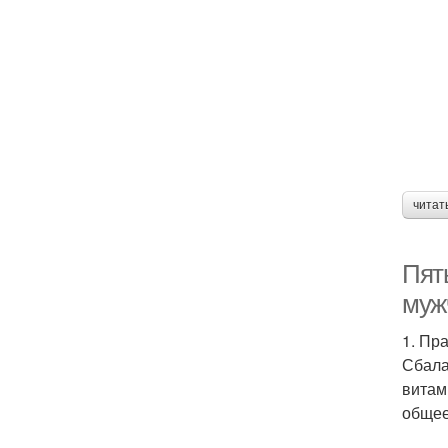
читат
Пят
муж
1. Пр
Сбала
витам
общее