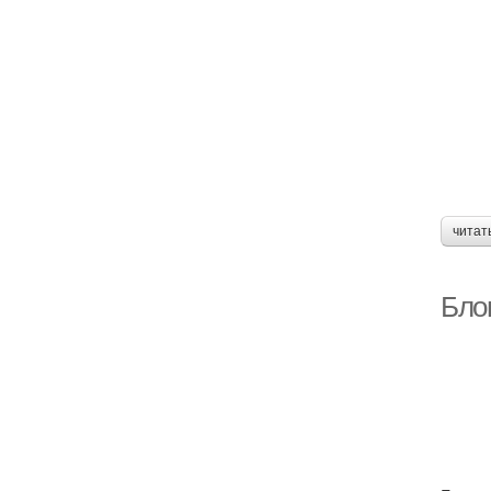
читат
Бло