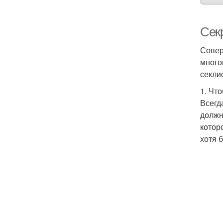
Сек
Совер
много
секли
1. Чт
Всегд
должн
котор
хотя 