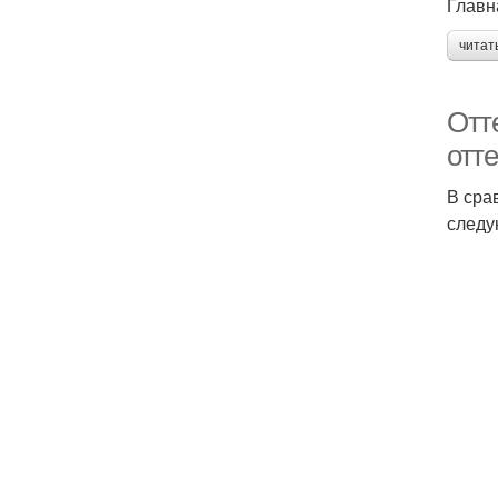
Главн
читат
Отт
отт
В сра
следу