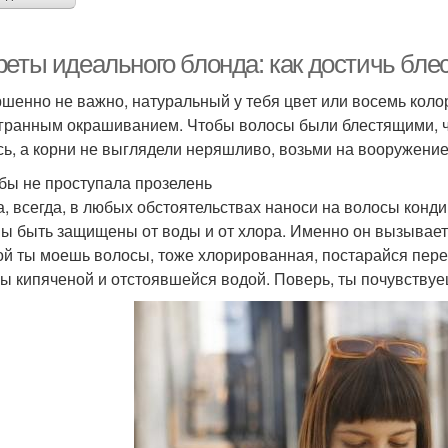
реты идеального блонда: как достичь бле
шенно не важно, натуральный у тебя цвет или восемь кол
гранным окрашиванием. Чтобы волосы были блестящими, чт
сь, а корни не выглядели неряшливо, возьми на вооружение
обы не проступала прозелень
а, всегда, в любых обстоятельствах наноси на волосы конд
ы быть защищены от воды и от хлора. Именно он вызывает 
ой ты моешь волосы, тоже хлорированная, постарайся пере
бы кипяченой и отстоявшейся водой. Поверь, ты почувствуе