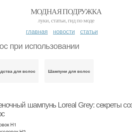
МОДНАЯ ПОДРУЖКА
луки, статьи, гид по моде
главная
новости
статьи
ос при использовании
дства для волос
Шампуни для волос
еночный шампунь Loreal Grey: секреты со
ос
овок H1
аголовок H2