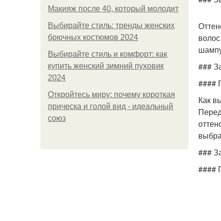
Макияж после 40, который молодит
Оттен
Выбирайте стиль: тренды женских
волос
брючных костюмов 2024
шампу
Выбирайте стиль и комфорт: как
### З
купить женский зимний пуховик
2024
#### 
Откройтесь миру: почему короткая
Как в
прическа и голой вид - идеальный
Перед
союз
оттен
выбра
### З
#### 