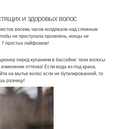
стящих и здоровых волос
ористов восемь часов колдовали над сложным
обы не проступала прозелень, концы не
 7 простых лайфхаков!
иционер перед купанием в бассейне: твои волосы
изменение оттенка! Если вода из-под крана,
йти на мытье волос если не бутилированной, то
шь разницу!