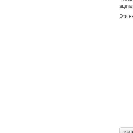
ацета
Эти н
читат