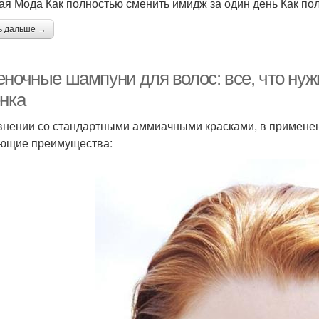
ая Мода Как полностью сменить имидж за один день Как по
ь дальше →
еночные шампуни для волос: все, что нуж
енка
внении со стандартными аммиачными красками, в примен
ющие преимущества: