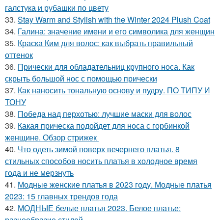
галстука и рубашки по цвету
33.
Stay Warm and Stylish with the Winter 2024 Plush Coat
34.
Галина: значение имени и его символика для женщин
35.
Краска Ким для волос: как выбрать правильный
оттенок
36.
Прически для обладательниц крупного носа. Как
скрыть большой нос с помощью прически
37.
Как наносить тональную основу и пудру. ПО ТИПУ И
ТОНУ
38.
Победа над перхотью: лучшие маски для волос
39.
Какая прическа подойдет для носа с горбинкой
женщине. Обзор стрижек
40.
Что одеть зимой поверх вечернего платья. 8
стильных способов носить платья в холодное время
года и не мерзнуть
41.
Модные женские платья в 2023 году. Модные платья
2023: 15 главных трендов года
42.
МОДНЫЕ белые платья 2023. Белое платье:
разнообразие стилей