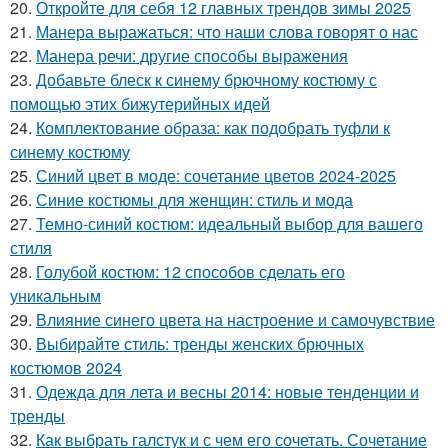
20.
Откройте для себя 12 главных трендов зимы 2025
21.
Манера выражаться: что наши слова говорят о нас
22.
Манера речи: другие способы выражения
23.
Добавьте блеск к синему брючному костюму с
помощью этих бижутерийных идей
24.
Комплектование образа: как подобрать туфли к
синему костюму
25.
Синий цвет в моде: сочетание цветов 2024-2025
26.
Синие костюмы для женщин: стиль и мода
27.
Темно-синий костюм: идеальный выбор для вашего
стиля
28.
Голубой костюм: 12 способов сделать его
уникальным
29.
Влияние синего цвета на настроение и самочувствие
30.
Выбирайте стиль: тренды женских брючных
костюмов 2024
31.
Одежда для лета и весны 2014: новые тенденции и
тренды
32.
Как выбрать галстук и с чем его сочетать. Сочетание