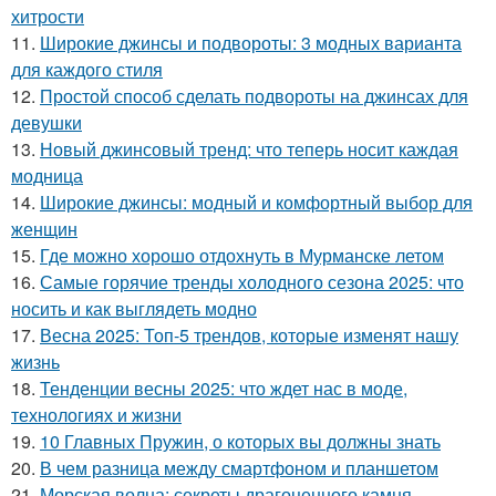
хитрости
11.
Широкие джинсы и подвороты: 3 модных варианта
для каждого стиля
12.
Простой способ сделать подвороты на джинсах для
девушки
13.
Новый джинсовый тренд: что теперь носит каждая
модница
14.
Широкие джинсы: модный и комфортный выбор для
женщин
15.
Где можно хорошо отдохнуть в Мурманске летом
16.
Самые горячие тренды холодного сезона 2025: что
носить и как выглядеть модно
17.
Весна 2025: Топ-5 трендов, которые изменят нашу
жизнь
18.
Тенденции весны 2025: что ждет нас в моде,
технологиях и жизни
19.
10 Главных Пружин, о которых вы должны знать
20.
В чем разница между смартфоном и планшетом
21.
Морская волна: секреты драгоценного камня