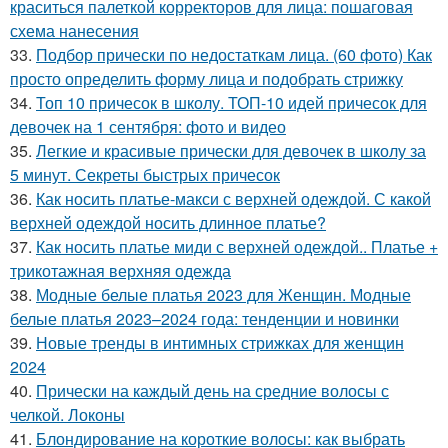
краситься палеткой корректоров для лица: пошаговая
схема нанесения
33.
Подбор прически по недостаткам лица. (60 фото) Как
просто определить форму лица и подобрать стрижку
34.
Топ 10 причесок в школу. ТОП-10 идей причесок для
девочек на 1 сентября: фото и видео
35.
Легкие и красивые прически для девочек в школу за
5 минут. Секреты быстрых причесок
36.
Как носить платье-макси с верхней одеждой. С какой
верхней одеждой носить длинное платье?
37.
Как носить платье миди с верхней одеждой.. Платье +
трикотажная верхняя одежда
38.
Модные белые платья 2023 для Женщин. Модные
белые платья 2023–2024 года: тенденции и новинки
39.
Новые тренды в интимных стрижках для женщин
2024
40.
Прически на каждый день на средние волосы с
челкой. Локоны
41.
Блондирование на короткие волосы: как выбрать