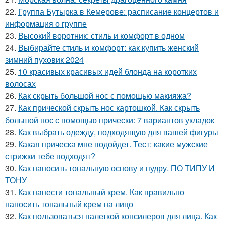
22.
Группа Бутырка в Кемерове: расписание концертов и
информация о группе
23.
Высокий воротник: стиль и комфорт в одном
24.
Выбирайте стиль и комфорт: как купить женский
зимний пуховик 2024
25.
10 красивых красивых идей блонда на коротких
волосах
26.
Как скрыть большой нос с помощью макияжа?
27.
Как прической скрыть нос картошкой. Как скрыть
большой нос с помощью прически: 7 вариантов укладок
28.
Как выбрать одежду, подходящую для вашей фигуры
29.
Какая прическа мне подойдет. Тест: какие мужские
стрижки тебе подходят?
30.
Как наносить тональную основу и пудру. ПО ТИПУ И
ТОНУ
31.
Как нанести тональный крем. Как правильно
наносить тональный крем на лицо
32.
Как пользоваться палеткой консилеров для лица. Как