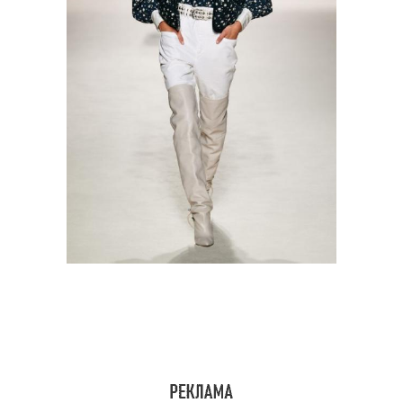
Ботфорты с разными
Черные ботфорты
моделями
Ботфорты с широким
Ботфорты в моде
голенищем
Ботфорты с принтами
Замшевые ботфорты