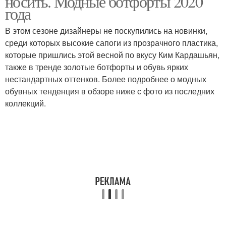
носить. Модные ботфорты 2020
года
В этом сезоне дизайнеры не поскупились на новинки,
среди которых высокие сапоги из прозрачного пластика,
Модные образа
Ботфорты с пуховиком
которые пришлись этой весной по вкусу Ким Кардашьян,
также в тренде золотые ботфорты и обувь ярких
нестандартных оттенков. Более подробнее о модных
обувных тенденция в обзоре ниже с фото из последних
Пуховик с ботфортами
Образа с сапогами
коллекций.
Ботфорты на
Ботфорты на
тракторной подошве
классическом каблуке
Ботфорты с толстым
Стрейчевые ботфорты