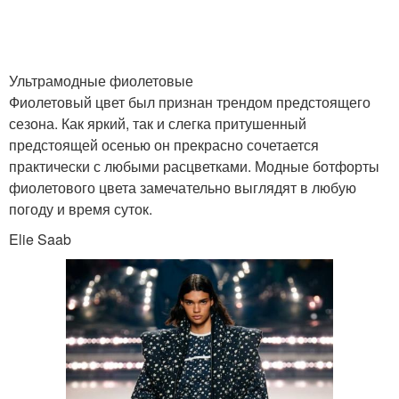
Образ с серыми
Ботфорты с шубой
ботфортами
Ультрамодные фиолетовые
Фиолетовый цвет был признан трендом предстоящего
сезона. Как яркий, так и слегка притушенный
предстоящей осенью он прекрасно сочетается
Высокие ботфорты
Ботфорты под что
практически с любыми расцветками. Модные ботфорты
фиолетового цвета замечательно выглядят в любую
погоду и время суток.
Elie Saab
Образа с серыми
Безвкусные образа
ботфортами
Платье с серыми
Ботфорты на каблуке
ботфортами