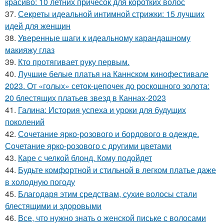
красиво: 10 летних причесок для коротких волос
37.
Секреты идеальной интимной стрижки: 15 лучших
идей для женщин
38.
Уверенные шаги к идеальному карандашному
макияжу глаз
39.
Кто протягивает руку первым.
40.
Лучшие белые платья на Каннском кинофестивале
2023. От «голых» сеток-цепочек до роскошного золота:
20 блестящих платьев звезд в Каннах-2023
41.
Галина: История успеха и уроки для будущих
поколений
42.
Сочетание ярко-розового и бордового в одежде.
Сочетание ярко-розового с другими цветами
43.
Каре с челкой блонд. Кому подойдет
44.
Будьте комфортной и стильной в легком платье даже
в холодную погоду
45.
Благодаря этим средствам, сухие волосы стали
блестящими и здоровыми
46.
Все, что нужно знать о женской письке с волосами