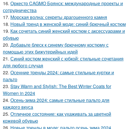
16.
Оркестр CAGMO Брянск: международные проекты и
сотрудничества
17.
Морская волна: секреты драгоценного камня
18.
Новый тренд в женской моде: синий брючный костюм
19.
Как сочетать синий женский костюм с аксессуарами и
обувью
20.
Добавьте блеск к синему брючному костюму с
помощью этих бижутерийных идей
21.
Синий костюм женский с юбкой: стильные сочетания
для любого случая
22.
Осенние тренды 2024: самые стильные куртки и
пальто
23.
Stay Warm and Stylish: The Best Winter Coats for
Women in 2024
24.
Осень-зима 2024: самые стильные пальто для
каждого вкуса
25.
Отличное состояние: как ухаживать за цветной
кожевой обувью
26.
Новые тренды в моде: пальто осень зима 2024