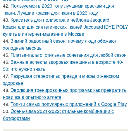
42.
Пользуемся в 2023 голу лучшими красками для
ткани. Лучшие краски для ткани в 2023 году
43.
Краситель для полиэстра и нейлона Jacquard.
Красители для синтетических тканей Jacquard iDYE POLY
купить в интернет-магазине в Москве
44.
Зимний радостный сезон: почему люди обожают
холодные месяцы
45.
Платье-пальто: стильные сочетания для любой сезон
46.
Важные аспекты здоровья женщины в возрасте 40-
50: что нужно знать
47.
Разрушая стереотипы: правда и мифы о женском
здоровье
48.
Эволюция тренировочных программ: как превратить
новичка в опытного атлета
49.
Топ-10 самых популярных приложений в Google Play
50.
Осень-зима 2021-2022: стильные комбинации с
ботфортами