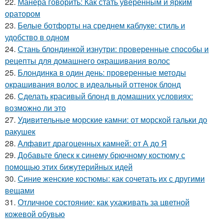
22.
Манера говорить: Как стать уверенным и ярким
оратором
23.
Белые ботфорты на среднем каблуке: стиль и
удобство в одном
24.
Стань блондинкой изнутри: проверенные способы и
рецепты для домашнего окрашивания волос
25.
Блондинка в один день: проверенные методы
окрашивания волос в идеальный оттенок блонд
26.
Сделать красивый блонд в домашних условиях:
возможно ли это
27.
Удивительные морские камни: от морской гальки до
ракушек
28.
Алфавит драгоценных камней: от А до Я
29.
Добавьте блеск к синему брючному костюму с
помощью этих бижутерийных идей
30.
Синие женские костюмы: как сочетать их с другими
вещами
31.
Отличное состояние: как ухаживать за цветной
кожевой обувью