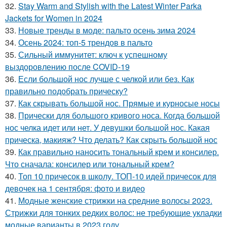
32.
Stay Warm and Stylish with the Latest Winter Parka
Jackets for Women in 2024
33.
Новые тренды в моде: пальто осень зима 2024
34.
Осень 2024: топ-5 трендов в пальто
35.
Сильный иммунитет: ключ к успешному
выздоровлению после COVID-19
36.
Если большой нос лучше с челкой или без. Как
правильно подобрать прическу?
37.
Как скрывать большой нос. Прямые и курносые носы
38.
Прически для большого кривого носа. Когда большой
нос челка идет или нет. У девушки большой нос. Какая
прическа, макияж? Что делать? Как скрыть большой нос
39.
Как правильно наносить тональный крем и консилер.
Что сначала: консилер или тональный крем?
40.
Топ 10 причесок в школу. ТОП-10 идей причесок для
девочек на 1 сентября: фото и видео
41.
Модные женские стрижки на средние волосы 2023.
Стрижки для тонких редких волос: не требующие укладки
модные варианты в 2023 году