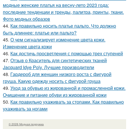
модные женские платья на весну-лето 2023 года:
последние тенденции и тренды, палитра, принты, ткани.
Фото модных образов
44.
Как правильно носить платье пальто. Что должно
быть длиннее: платье или пальто?
45.
О чем сигнализирует изменение цвета кожи.
Изменение цвета кожи
46.
Как достичь просветления с помощью трех ступеней
47.
Отзыв о Краситель для синтетических тканей
Jacquard Idye Poly. Лучшие производители
48.
Гардероб для женщин низкого роста с фигурой
груша. Какую одежду носить с фигурой груша
49.
Уход за обувью из жированной и промасленной кожи.
Очищение и питание обуви из жированной кожи
50.
Как правильно ухаживать за стопами. Как правильно
ухаживать за ногами
© 2026 Модная подружка