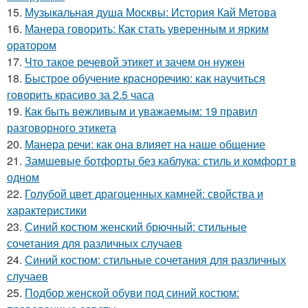
15.
Музыкальная душа Москвы: История Кай Метова
16.
Манера говорить: Как стать уверенным и ярким
оратором
17.
Что такое речевой этикет и зачем он нужен
18.
Быстрое обучение красноречию: как научиться
говорить красиво за 2.5 часа
19.
Как быть вежливым и уважаемым: 19 правил
разговорного этикета
20.
Манера речи: как она влияет на наше общение
21.
Замшевые ботфорты без каблука: стиль и комфорт в
одном
22.
Голубой цвет драгоценных камней: свойства и
характеристики
23.
Синий костюм женский брючный: стильные
сочетания для различных случаев
24.
Синий костюм: стильные сочетания для различных
случаев
25.
Подбор женской обуви под синий костюм: