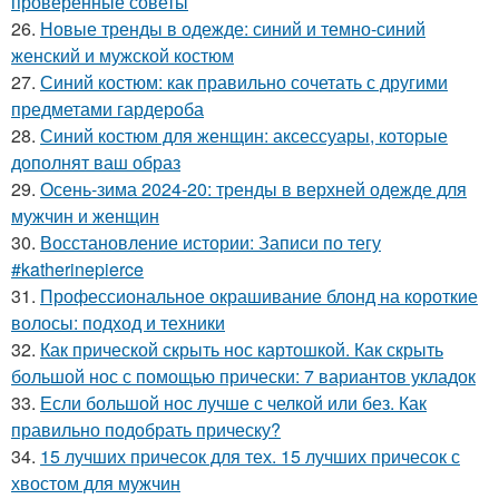
проверенные советы
26.
Новые тренды в одежде: синий и темно-синий
женский и мужской костюм
27.
Синий костюм: как правильно сочетать с другими
предметами гардероба
28.
Синий костюм для женщин: аксессуары, которые
дополнят ваш образ
29.
Осень-зима 2024-20: тренды в верхней одежде для
мужчин и женщин
30.
Восстановление истории: Записи по тегу
#katherinepierce
31.
Профессиональное окрашивание блонд на короткие
волосы: подход и техники
32.
Как прической скрыть нос картошкой. Как скрыть
большой нос с помощью прически: 7 вариантов укладок
33.
Если большой нос лучше с челкой или без. Как
правильно подобрать прическу?
34.
15 лучших причесок для тех. 15 лучших причесок с
хвостом для мужчин