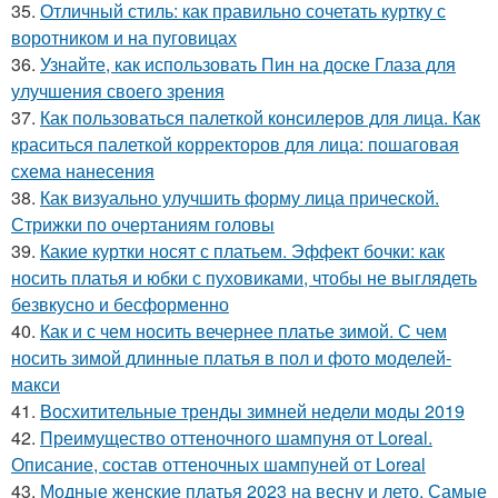
35.
Отличный стиль: как правильно сочетать куртку с
воротником и на пуговицах
36.
Узнайте, как использовать Пин на доске Глаза для
улучшения своего зрения
37.
Как пользоваться палеткой консилеров для лица. Как
краситься палеткой корректоров для лица: пошаговая
схема нанесения
38.
Как визуально улучшить форму лица прической.
Стрижки по очертаниям головы
39.
Какие куртки носят с платьем. Эффект бочки: как
носить платья и юбки с пуховиками, чтобы не выглядеть
безвкусно и бесформенно
40.
Как и с чем носить вечернее платье зимой. С чем
носить зимой длинные платья в пол и фото моделей-
макси
41.
Восхитительные тренды зимней недели моды 2019
42.
Преимущество оттеночного шампуня от Loreal.
Описание, состав оттеночных шампуней от Loreal
43.
Модные женские платья 2023 на весну и лето. Самые