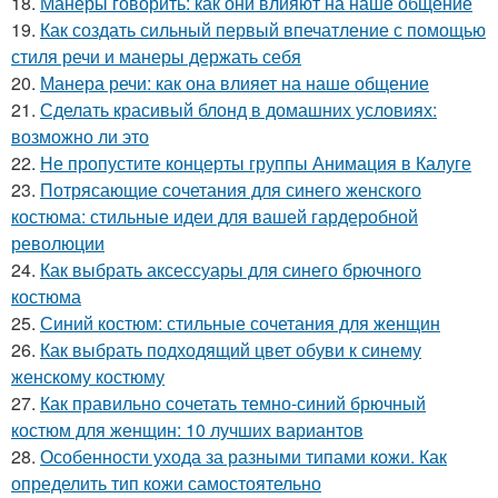
18.
Манеры говорить: как они влияют на наше общение
19.
Как создать сильный первый впечатление с помощью
стиля речи и манеры держать себя
20.
Манера речи: как она влияет на наше общение
21.
Сделать красивый блонд в домашних условиях:
возможно ли это
22.
Не пропустите концерты группы Анимация в Калуге
23.
Потрясающие сочетания для синего женского
костюма: стильные идеи для вашей гардеробной
революции
24.
Как выбрать аксессуары для синего брючного
костюма
25.
Синий костюм: стильные сочетания для женщин
26.
Как выбрать подходящий цвет обуви к синему
женскому костюму
27.
Как правильно сочетать темно-синий брючный
костюм для женщин: 10 лучших вариантов
28.
Особенности ухода за разными типами кожи. Как
определить тип кожи самостоятельно